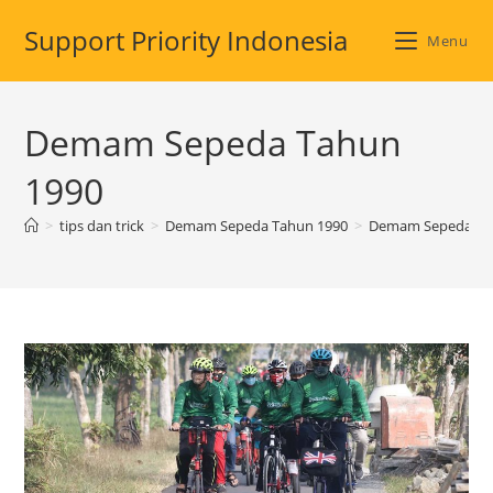
Skip
Support Priority Indonesia
to
Menu
content
Demam Sepeda Tahun
1990
>
tips dan trick
>
Demam Sepeda Tahun 1990
>
Demam Sepeda Ta