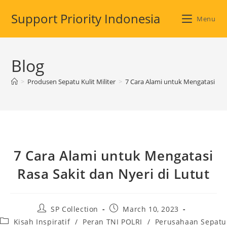
Skip
Support Priority Indonesia
to
Menu
content
Blog
>
Produsen Sepatu Kulit Militer
>
7 Cara Alami untuk Mengatasi Rasa
7 Cara Alami untuk Mengatasi
Rasa Sakit dan Nyeri di Lutut
Post
Post
SP Collection
March 10, 2023
author:
published:
Post
Kisah Inspiratif
/
Peran TNI POLRI
/
Perusahaan Sepatu