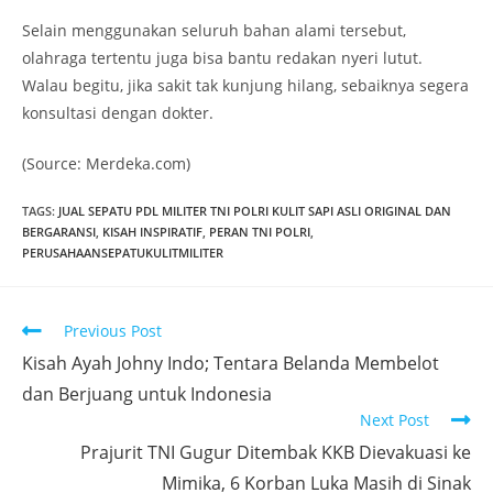
Selain menggunakan seluruh bahan alami tersebut,
olahraga tertentu juga bisa bantu redakan nyeri lutut.
Walau begitu, jika sakit tak kunjung hilang, sebaiknya segera
konsultasi dengan dokter.
(Source: Merdeka.com)
TAGS
:
JUAL SEPATU PDL MILITER TNI POLRI KULIT SAPI ASLI ORIGINAL DAN
BERGARANSI
,
KISAH INSPIRATIF
,
PERAN TNI POLRI
,
PERUSAHAANSEPATUKULITMILITER
Read
Previous Post
more
Kisah Ayah Johny Indo; Tentara Belanda Membelot
articles
dan Berjuang untuk Indonesia
Next Post
Prajurit TNI Gugur Ditembak KKB Dievakuasi ke
Mimika, 6 Korban Luka Masih di Sinak