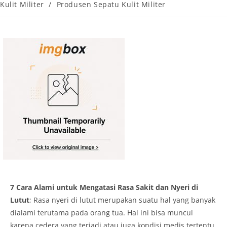
category:
Kulit Militer
/
Produsen Sepatu Kulit Militer
7 Cara Alami untuk Mengatasi Rasa Sakit dan Nyeri di
Lutut
; Rasa nyeri di lutut merupakan suatu hal yang banyak
dialami terutama pada orang tua. Hal ini bisa muncul
karena cedera yang terjadi atau juga kondisi medis tertentu.