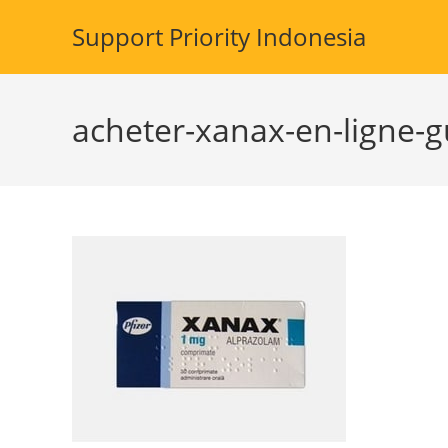
Skip
Support Priority Indonesia
to
content
acheter-xanax-en-ligne-g