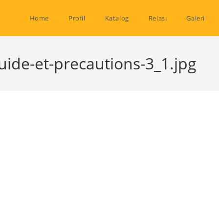
Home
Profil
Katalog
Relasi
Galeri
uide-et-precautions-3_1.jpg