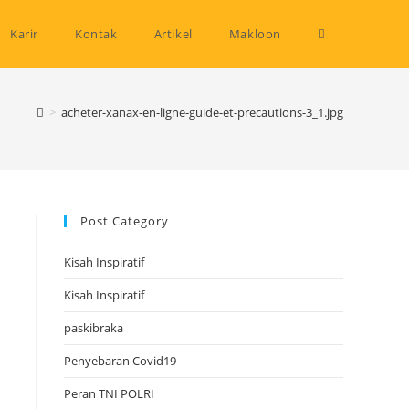
Toggle
Karir
Kontak
Artikel
Makloon
website
>
acheter-xanax-en-ligne-guide-et-precautions-3_1.jpg
search
Post Category
Kisah Inspiratif
Kisah Inspiratif
paskibraka
Penyebaran Covid19
Peran TNI POLRI