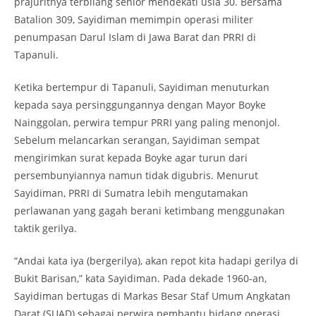
prajuritnya terbilang senior mendekati usia 30. Bersama
Batalion 309, Sayidiman memimpin operasi militer
penumpasan Darul Islam di Jawa Barat dan PRRI di
Tapanuli.
Ketika bertempur di Tapanuli, Sayidiman menuturkan
kepada saya persinggungannya dengan Mayor Boyke
Nainggolan, perwira tempur PRRI yang paling menonjol.
Sebelum melancarkan serangan, Sayidiman sempat
mengirimkan surat kepada Boyke agar turun dari
persembunyiannya namun tidak digubris. Menurut
Sayidiman, PRRI di Sumatra lebih mengutamakan
perlawanan yang gagah berani ketimbang menggunakan
taktik gerilya.
“Andai kata iya (bergerilya), akan repot kita hadapi gerilya di
Bukit Barisan,” kata Sayidiman. Pada dekade 1960-an,
Sayidiman bertugas di Markas Besar Staf Umum Angkatan
Darat (SUAD) sebagai perwira pembantu bidang operasi.