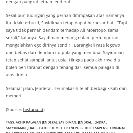
dengan pangkat letnan jenderal.
Sekalipun tudingan yang pernah ditimpakan atas namanya
itu tidak terbukti, Sayidiman tetap dapat berbesar hati. “Tapi
saya tidak pernah dendam terhadap Ali Moertopo, sama
sekali,” katanya. Sayidiman menang dalam pertempuran
mengalahkan ego dirinya sendiri. Barangkali rasa legowo
dan bebas dari dendam itu pula yang membuat Sayidiman
tetap sehat sampai lanjut usia. Hingga pada akhirnya dia
boleh beristirahat dengan tenang dari semua palagan di
atas dunia.
Selamat jalan, Jenderal. Terimakasih telah berbagi kisah dan
memori.
(Source:
historia.id
)
TAGS
:
AKHIR PALAGAN JENDERAL SAYIDIMAN
,
JENDRAL
,
JENDRAL
SAYYIDIMAN
,
JUAL SEPATU PDL MILITER TNI POLRI KULIT SAPI ASLI ORIGINAL