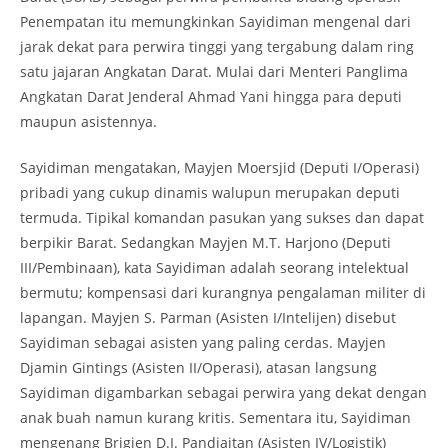
Penempatan itu memungkinkan Sayidiman mengenal dari
jarak dekat para perwira tinggi yang tergabung dalam ring
satu jajaran Angkatan Darat. Mulai dari Menteri Panglima
Angkatan Darat Jenderal Ahmad Yani hingga para deputi
maupun asistennya.
Sayidiman mengatakan, Mayjen Moersjid (Deputi I/Operasi)
pribadi yang cukup dinamis walupun merupakan deputi
termuda. Tipikal komandan pasukan yang sukses dan dapat
berpikir Barat. Sedangkan Mayjen M.T. Harjono (Deputi
III/Pembinaan), kata Sayidiman adalah seorang intelektual
bermutu; kompensasi dari kurangnya pengalaman militer di
lapangan. Mayjen S. Parman (Asisten I/Intelijen) disebut
Sayidiman sebagai asisten yang paling cerdas. Mayjen
Djamin Gintings (Asisten II/Operasi), atasan langsung
Sayidiman digambarkan sebagai perwira yang dekat dengan
anak buah namun kurang kritis. Sementara itu, Sayidiman
mengenang Brigjen D.I. Pandjaitan (Asisten IV/Logistik)