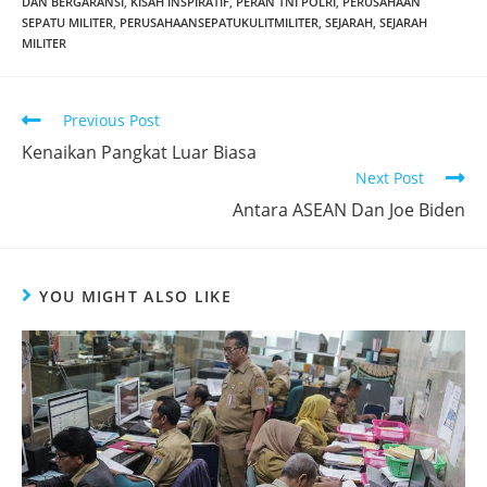
DAN BERGARANSI
,
KISAH INSPIRATIF
,
PERAN TNI POLRI
,
PERUSAHAAN
SEPATU MILITER
,
PERUSAHAANSEPATUKULITMILITER
,
SEJARAH
,
SEJARAH
MILITER
Read
Previous Post
more
Kenaikan Pangkat Luar Biasa
articles
Next Post
Antara ASEAN Dan Joe Biden
YOU MIGHT ALSO LIKE