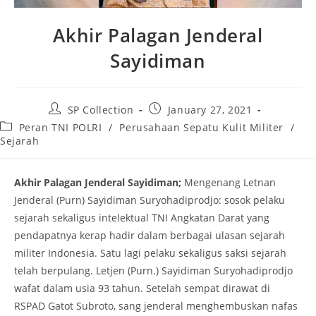
Akhir Palagan Jenderal
Sayidiman
Post
Post
SP Collection
January 27, 2021
author:
published:
Post
Peran TNI POLRI
/
Perusahaan Sepatu Kulit Militer
/
category:
Sejarah
Akhir Palagan Jenderal Sayidiman;
Mengenang Letnan
Jenderal (Purn) Sayidiman Suryohadiprodjo: sosok pelaku
sejarah sekaligus intelektual TNI Angkatan Darat yang
pendapatnya kerap hadir dalam berbagai ulasan sejarah
militer Indonesia. Satu lagi pelaku sekaligus saksi sejarah
telah berpulang. Letjen (Purn.) Sayidiman Suryohadiprodjo
wafat dalam usia 93 tahun. Setelah sempat dirawat di
RSPAD Gatot Subroto, sang jenderal menghembuskan nafas