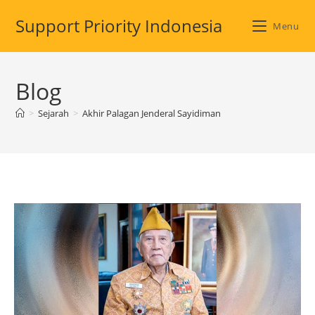
Skip
Support Priority Indonesia
to
Menu
content
Blog
>
Sejarah
>
Akhir Palagan Jenderal Sayidiman