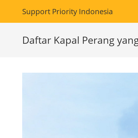
Skip
Support Priority Indonesia
to
content
Daftar Kapal Perang yang