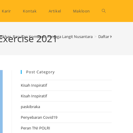
Toggle
Karir
Kontak
Artikel
Makloon
website
Exercise 2021
Paskhas, Pasukan Komando Penjaga Langit Nusantara
>
Daftar Kapal Perang
search
Post Category
Kisah Inspiratif
Kisah Inspiratif
paskibraka
Penyebaran Covid19
Peran TNI POLRI