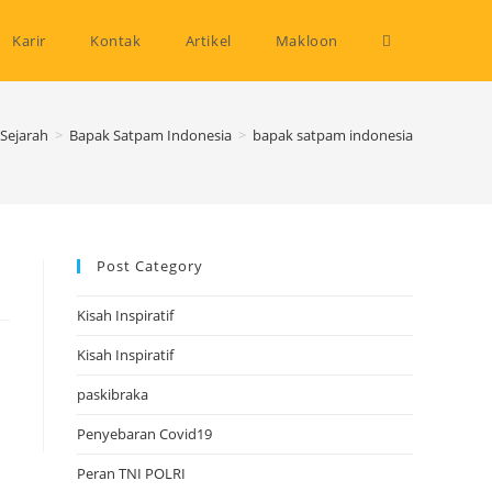
Toggle
Karir
Kontak
Artikel
Makloon
website
Sejarah
>
Bapak Satpam Indonesia
>
bapak satpam indonesia
search
Post Category
Kisah Inspiratif
Kisah Inspiratif
paskibraka
Penyebaran Covid19
Peran TNI POLRI