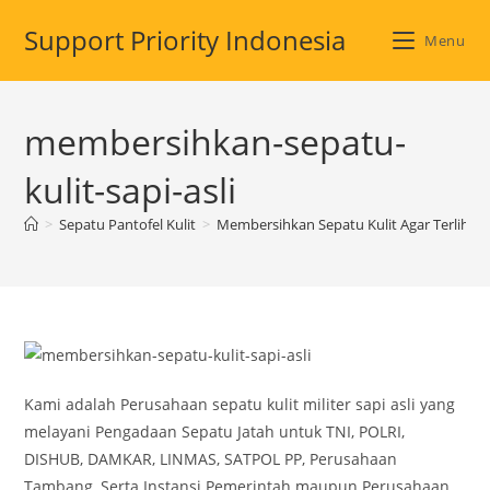
Skip
Support Priority Indonesia
to
Menu
content
membersihkan-sepatu-
kulit-sapi-asli
>
Sepatu Pantofel Kulit
>
Membersihkan Sepatu Kulit Agar Terlihat 
Kami adalah Perusahaan sepatu kulit militer sapi asli yang
melayani Pengadaan Sepatu Jatah untuk TNI, POLRI,
DISHUB, DAMKAR, LINMAS, SATPOL PP, Perusahaan
Tambang, Serta Instansi Pemerintah maupun Perusahaan