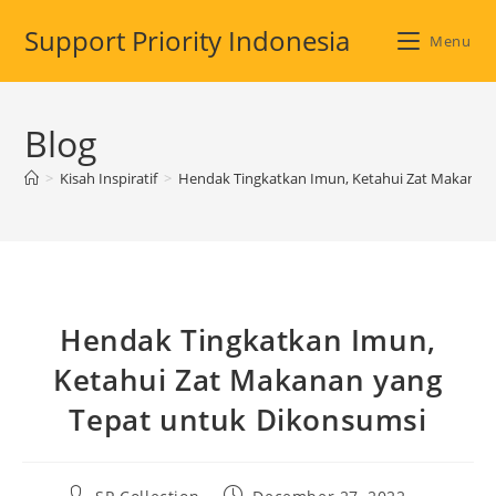
Skip
Support Priority Indonesia
to
Menu
content
Blog
>
Kisah Inspiratif
>
Hendak Tingkatkan Imun, Ketahui Zat Makanan
Hendak Tingkatkan Imun,
Ketahui Zat Makanan yang
Tepat untuk Dikonsumsi
Post
Post