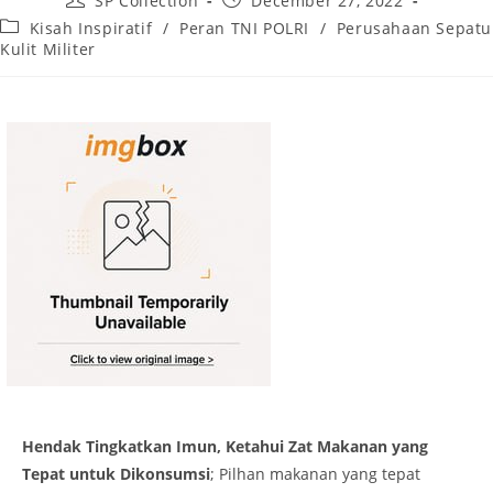
SP Collection
December 27, 2022
author:
published:
Post
Kisah Inspiratif
/
Peran TNI POLRI
/
Perusahaan Sepatu
category:
Kulit Militer
Hendak Tingkatkan Imun, Ketahui Zat Makanan yang
Tepat untuk Dikonsumsi
; Pilhan makanan yang tepat