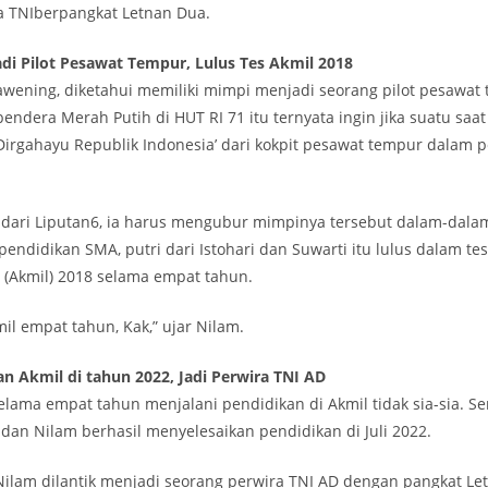
a TNIberpangkat Letnan Dua.
di Pilot Pesawat Tempur, Lulus Tes Akmil 2018
wening, diketahui memiliki mimpi menjadi seorang pilot pesawat
ndera Merah Putih di HUT RI 71 itu ternyata ingin jika suatu saat
irgahayu Republik Indonesia’ dari kokpit pesawat tempur dalam 
r dari Liputan6, ia harus mengubur mimpinya tersebut dalam-dalam
endidikan SMA, putri dari Istohari dan Suwarti itu lulus dalam te
 (Akmil) 2018 selama empat tahun.
il empat tahun, Kak,” ujar Nilam.
an Akmil di tahun 2022, Jadi Perwira TNI AD
elama empat tahun menjalani pendidikan di Akmil tidak sia-sia. 
dan Nilam berhasil menyelesaikan pendidikan di Juli 2022.
 Nilam dilantik menjadi seorang perwira TNI AD dengan pangkat L