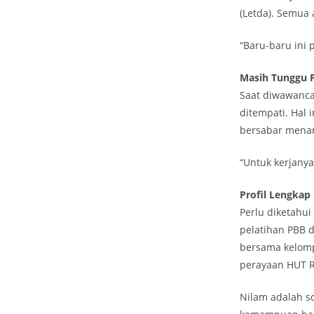
(Letda). Semua 
“Baru-baru ini p
Masih Tunggu 
Saat diwawanca
ditempati. Hal
bersabar mena
“Untuk kerjany
Profil Lengkap
Perlu diketahui
pelatihan PBB d
bersama kelomp
perayaan HUT R
Nilam adalah so