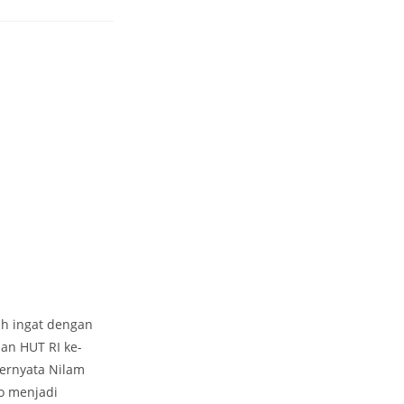
ih ingat dengan
an HUT RI ke-
ternyata Nilam
do menjadi