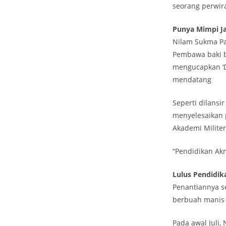
seorang perwir
Punya Mimpi Ja
Nilam Sukma Pa
Pembawa baki be
mengucapkan ‘D
mendatang
Seperti dilansi
menyelesaikan p
Akademi Militer
“Pendidikan Akm
Lulus Pendidik
Penantiannya s
berbuah manis 
Pada awal Juli,