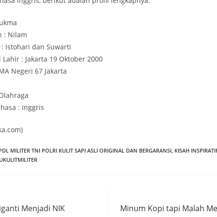
a Inggris, berikut adalah profil lengkapnya:
Sukma
 : Nilam
 Istohari dan Suwarti
Lahir : Jakarta 19 Oktober 2000
SMA Negeri 67 Jakarta
 Olahraga
asa : Inggris
ka.com)
PDL MILITER TNI POLRI KULIT SAPI ASLI ORIGINAL DAN BERGARANSI
,
KISAH INSPIRATI
KULITMILITER
ganti Menjadi NIK
Minum Kopi tapi Malah Me