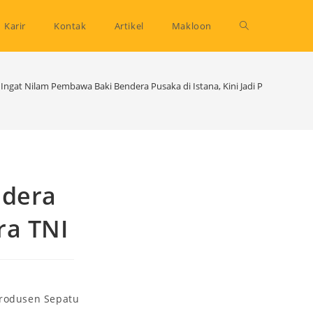
Toggle
Karir
Kontak
Artikel
Makloon
website
Ingat Nilam Pembawa Baki Bendera Pusaka di Istana, Kini Jadi Perwira TNI
search
ndera
ra TNI
rodusen Sepatu