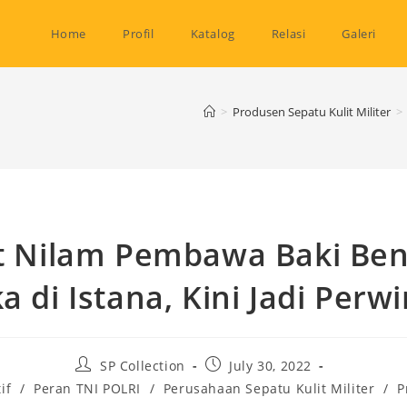
Home
Profil
Katalog
Relasi
Galeri
>
Produsen Sepatu Kulit Militer
>
t Nilam Pembawa Baki Be
a di Istana, Kini Jadi Perwi
Post
Post
SP Collection
July 30, 2022
author:
published:
if
/
Peran TNI POLRI
/
Perusahaan Sepatu Kulit Militer
/
P