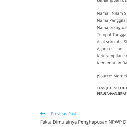
kemampuan bahas
Nama : Nilam 
Nama Panggilan
Nama orangtua :
Tempat Tanggal 
Asal sekolah : 
Agama : Islam
Keterampilan :
Kemampuan Bah
(Source: Merde
TAGS
:
JUAL SEPATU 
PERUSAHAANSEPATU
Read
Previous Post
more
Fakta Dimulainya Penghapusan NPWP Di
articles