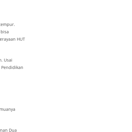
 tempur.
 bisa
perayaan HUT
. Usai
s Pendidikan
Semuanya
etnan Dua