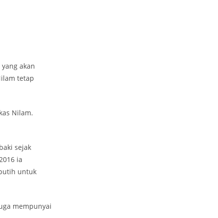
 yang akan
ilam tetap
kas Nilam.
baki sejak
2016 ia
putih untuk
a juga mempunyai