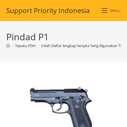
Skip
Support Priority Indonesia
to
Menu
content
Pindad P1
>
Sepatu PDH
>
Inilah Daftar lengkap Senjata Yang Digunakan TNI 