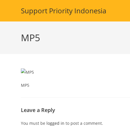
Skip
Support Priority Indonesia
to
content
MP5
MP5
Leave a Reply
You must be
logged in
to post a comment.