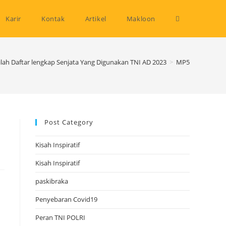
Toggle
Karir
Kontak
Artikel
Makloon
website
ilah Daftar lengkap Senjata Yang Digunakan TNI AD 2023
>
MP5
search
Post Category
Kisah Inspiratif
Kisah Inspiratif
paskibraka
Penyebaran Covid19
Peran TNI POLRI