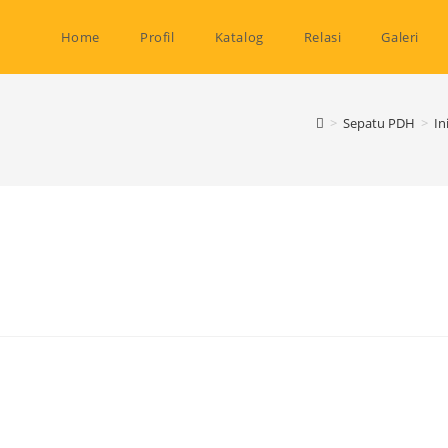
Home
Profil
Katalog
Relasi
Galeri
>
Sepatu PDH
>
In