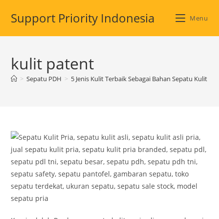
Skip
Support Priority Indonesia
to
Menu
content
kulit patent
>
Sepatu PDH
>
5 Jenis Kulit Terbaik Sebagai Bahan Sepatu Kulit Asli