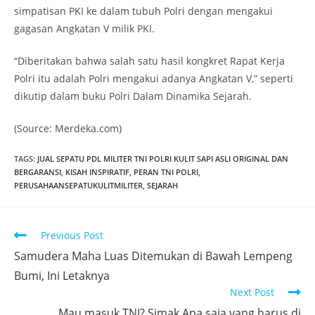
simpatisan PKI ke dalam tubuh Polri dengan mengakui
gagasan Angkatan V milik PKI.
“Diberitakan bahwa salah satu hasil kongkret Rapat Kerja
Polri itu adalah Polri mengakui adanya Angkatan V,” seperti
dikutip dalam buku Polri Dalam Dinamika Sejarah.
(Source: Merdeka.com)
TAGS
:
JUAL SEPATU PDL MILITER TNI POLRI KULIT SAPI ASLI ORIGINAL DAN
BERGARANSI
,
KISAH INSPIRATIF
,
PERAN TNI POLRI
,
PERUSAHAANSEPATUKULITMILITER
,
SEJARAH
Previous Post
Samudera Maha Luas Ditemukan di Bawah Lempeng
Bumi, Ini Letaknya
Next Post
Mau masuk TNI? Simak Apa saja yang harus di