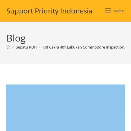
Skip
Support Priority Indonesia
to
Menu
content
Blog
>
Sepatu PDH
>
KRI Cakra 401 Lakukan Commodore Inspection, S