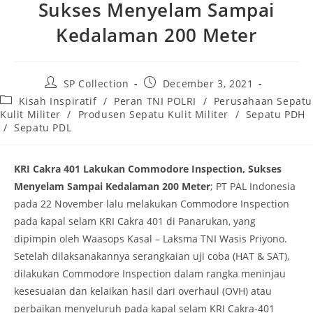
Sukses Menyelam Sampai
Kedalaman 200 Meter
Post
Post
SP Collection
December 3, 2021
author:
published:
Post
Kisah Inspiratif
/
Peran TNI POLRI
/
Perusahaan Sepatu
category:
Kulit Militer
/
Produsen Sepatu Kulit Militer
/
Sepatu PDH
/
Sepatu PDL
KRI Cakra 401 Lakukan Commodore Inspection, Sukses
Menyelam Sampai Kedalaman 200 Meter
; PT PAL Indonesia
pada 22 November lalu melakukan Commodore Inspection
pada kapal selam KRI Cakra 401 di Panarukan, yang
dipimpin oleh Waasops Kasal – Laksma TNI Wasis Priyono.
Setelah dilaksanakannya serangkaian uji coba (HAT & SAT),
dilakukan Commodore Inspection dalam rangka meninjau
kesesuaian dan kelaikan hasil dari overhaul (OVH) atau
perbaikan menyeluruh pada kapal selam KRI Cakra-401