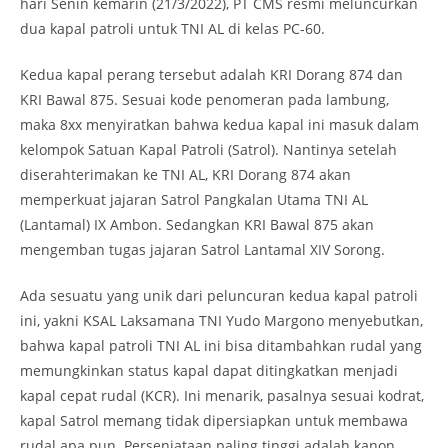
hari Senin kemarin (21/3/2022), PT CMS resmi meluncurkan
dua kapal patroli untuk TNI AL di kelas PC-60.
Kedua kapal perang tersebut adalah KRI Dorang 874 dan
KRI Bawal 875. Sesuai kode penomeran pada lambung,
maka 8xx menyiratkan bahwa kedua kapal ini masuk dalam
kelompok Satuan Kapal Patroli (Satrol). Nantinya setelah
diserahterimakan ke TNI AL, KRI Dorang 874 akan
memperkuat jajaran Satrol Pangkalan Utama TNI AL
(Lantamal) IX Ambon. Sedangkan KRI Bawal 875 akan
mengemban tugas jajaran Satrol Lantamal XIV Sorong.
Ada sesuatu yang unik dari peluncuran kedua kapal patroli
ini, yakni KSAL Laksamana TNI Yudo Margono menyebutkan,
bahwa kapal patroli TNI AL ini bisa ditambahkan rudal yang
memungkinkan status kapal dapat ditingkatkan menjadi
kapal cepat rudal (KCR). Ini menarik, pasalnya sesuai kodrat,
kapal Satrol memang tidak dipersiapkan untuk membawa
rudal apa pun. Persenjataan paling tinggi adalah kanon