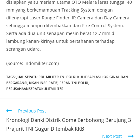
disiapkan yaitu meriam utama OTO Melara laras tunggal 40
mm yang berkemampuan Tracking System dengan
dilengkapi Laser Range Finder, IR Camera dan Day Camera
sehingga mampu ditembakkan dari Fire Control System.
Serta ada dua unit senapan mesin berat 12,7 mm di
lambung kanan-kirinya untuk pertahanan terhadap
serangan udara.
(Source: indomiliter.com)
TAGS
:
JUAL SEPATU PDL MILITER TNI POLRI KULIT SAPI ASLI ORIGINAL DAN
BERGARANSI
,
KISAH INSPIRATIF
,
PERAN TNI POLRI
,
PERUSAHAANSEPATUKULITMILITER
Read
Previous Post
more
Kronologi Danki Distrik Gome Berbohong Berujung 3
articles
Prajurit TNI Gugur Ditembak KKB
Next Post