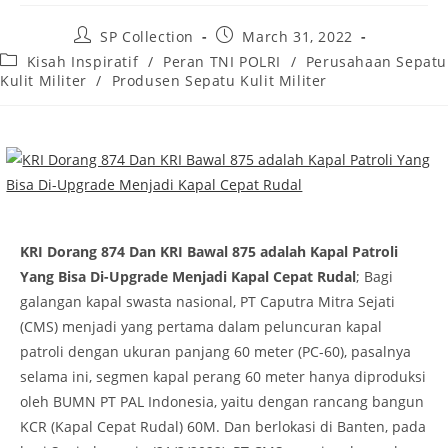
Post
Post
SP Collection
March 31, 2022
author:
published:
Post
Kisah Inspiratif
/
Peran TNI POLRI
/
Perusahaan Sepatu
category:
Kulit Militer
/
Produsen Sepatu Kulit Militer
KRI Dorang 874 Dan KRI Bawal 875 adalah Kapal Patroli
Yang Bisa Di-Upgrade Menjadi Kapal Cepat Rudal
; Bagi
galangan kapal swasta nasional, PT Caputra Mitra Sejati
(CMS) menjadi yang pertama dalam peluncuran kapal
patroli dengan ukuran panjang 60 meter (PC-60), pasalnya
selama ini, segmen kapal perang 60 meter hanya diproduksi
oleh BUMN PT PAL Indonesia, yaitu dengan rancang bangun
KCR (Kapal Cepat Rudal) 60M. Dan berlokasi di Banten, pada