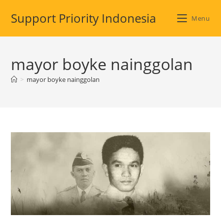
Skip
Support Priority Indonesia
to
Menu
content
mayor boyke nainggolan
>
mayor boyke nainggolan