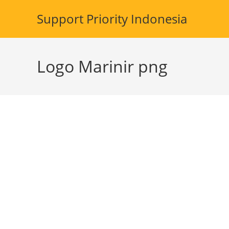
Skip
Support Priority Indonesia
to
content
Logo Marinir png