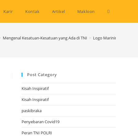
Toggle
Karir
Kontak
Artikel
Makloon
website
>
Mengenal Kesatuan-Kesatuan yang Ada di TNI
>
Logo Marinir png
search
Post Category
Kisah Inspiratif
Kisah Inspiratif
paskibraka
Penyebaran Covid19
Peran TNI POLRI