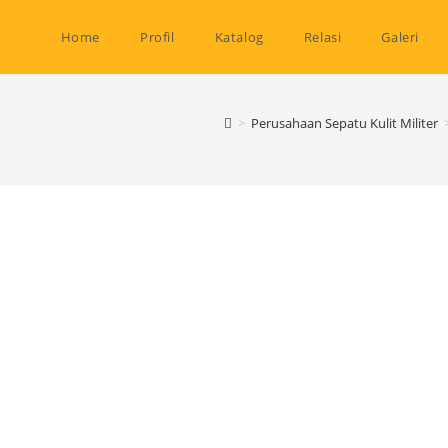
Home
Profil
Katalog
Relasi
Galeri
>
Perusahaan Sepatu Kulit Militer