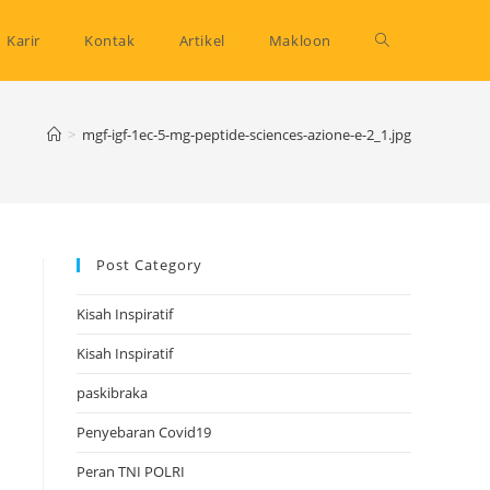
Toggle
Karir
Kontak
Artikel
Makloon
website
>
mgf-igf-1ec-5-mg-peptide-sciences-azione-e-2_1.jpg
search
Post Category
Kisah Inspiratif
Kisah Inspiratif
paskibraka
Penyebaran Covid19
Peran TNI POLRI