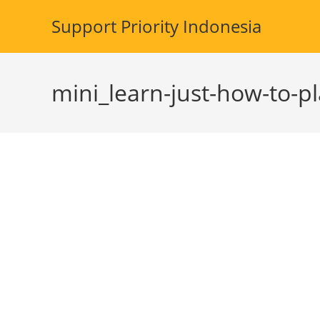
Skip
Support Priority Indonesia
to
content
mini_learn-just-how-to-p