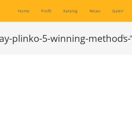
Home
Profil
Katalog
Relasi
Galeri
lay-plinko-5-winning-methods-
>
m