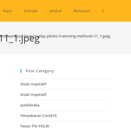
Toggle
Karir
Kontak
Artikel
Makloon
website
11_1.jpeg
ini_learn-just-how-to-play-plinko-5-winning-methods-11_1.jpeg
search
Post Category
Kisah Inspiratif
Kisah Inspiratif
paskibraka
Penyebaran Covid19
Peran TNI POLRI