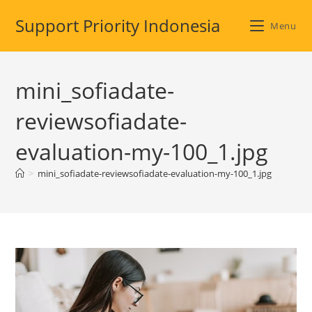
Skip
Support Priority Indonesia
to
Menu
content
mini_sofiadate-
reviewsofiadate-
evaluation-my-100_1.jpg
>
mini_sofiadate-reviewsofiadate-evaluation-my-100_1.jpg