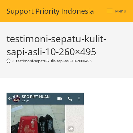
Skip
Support Priority Indonesia
to
Menu
content
testimoni-sepatu-kulit-
sapi-asli-10-260×495
>
testimoni-sepatu-kulit-sapi-asli-10-260×495