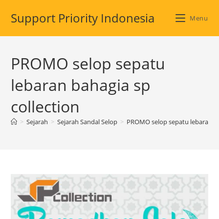
Skip
Support Priority Indonesia
to
Menu
content
PROMO selop sepatu
lebaran bahagia sp
collection
>
Sejarah
>
Sejarah Sandal Selop
>
PROMO selop sepatu lebaran ba