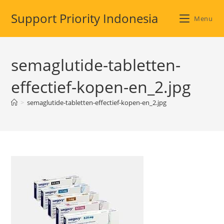
Skip
Support Priority Indonesia
to
Menu
content
semaglutide-tabletten-
effectief-kopen-en_2.jpg
>
semaglutide-tabletten-effectief-kopen-en_2.jpg