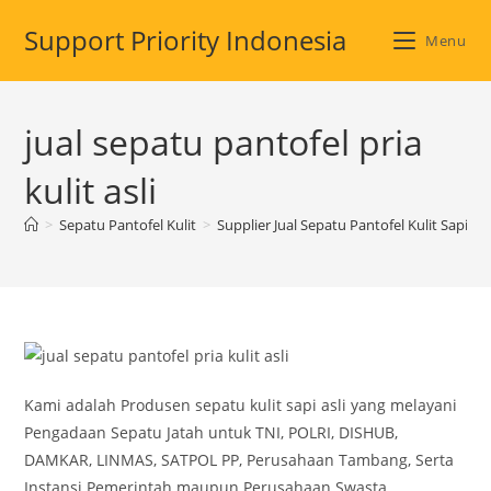
Skip
Support Priority Indonesia
to
Menu
content
jual sepatu pantofel pria
kulit asli
>
Sepatu Pantofel Kulit
>
Supplier Jual Sepatu Pantofel Kulit Sapi As
Kami adalah Produsen sepatu kulit sapi asli yang melayani
Pengadaan Sepatu Jatah untuk TNI, POLRI, DISHUB,
DAMKAR, LINMAS, SATPOL PP, Perusahaan Tambang, Serta
Instansi Pemerintah maupun Perusahaan Swasta