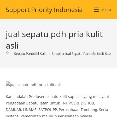
Skip
Support Priority Indonesia
to
Menu
content
jual sepatu pdh pria kulit
asli
>
Sepatu Pantofel Kulit
>
Supplier Jual Sepatu Pantofel Kulit Sapi As
Kami adalah Produsen sepatu kulit sapi asli yang melayani
Pengadaan Sepatu Jatah untuk TNI, POLRI, DISHUB,
DAMKAR, LINMAS, SATPOL PP, Perusahaan Tambang, Serta
Instansi Pemerintah maupun Perusahaan Swasta