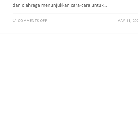
dan olahraga menunjukkan cara-cara untuk…
ON
COMMENTS OFF
MAY 11, 20
OBAT
PALING
MUDAH
HADAPI
DEPRESI