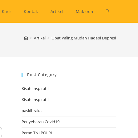
Toggle
Karir
Kontak
Artikel
Makloon
website
>
Artikel
>
Obat Paling Mudah Hadapi Depresi
search
Post Category
Kisah Inspiratif
Kisah Inspiratif
paskibraka
Penyebaran Covid19
is
Peran TNI POLRI
i