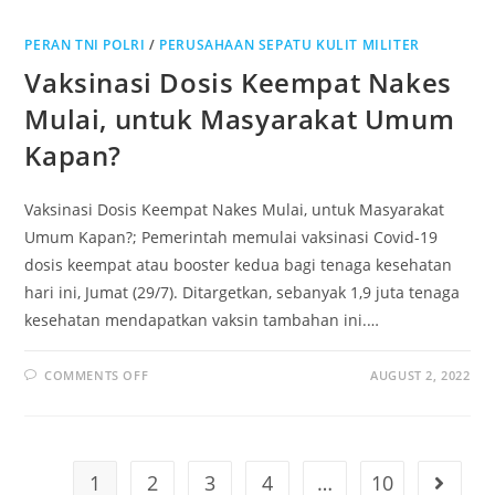
98,5
PERSEN
PENDUDUK
PERAN TNI POLRI
/
PUNYA
PERUSAHAAN SEPATU KULIT MILITER
ANTIBODI
Vaksinasi Dosis Keempat Nakes
TERHADAP
COVID-
19
Mulai, untuk Masyarakat Umum
Kapan?
Vaksinasi Dosis Keempat Nakes Mulai, untuk Masyarakat
Umum Kapan?; Pemerintah memulai vaksinasi Covid-19
dosis keempat atau booster kedua bagi tenaga kesehatan
hari ini, Jumat (29/7). Ditargetkan, sebanyak 1,9 juta tenaga
kesehatan mendapatkan vaksin tambahan ini.…
ON
COMMENTS OFF
AUGUST 2, 2022
VAKSINASI
DOSIS
KEEMPAT
NAKES
MULAI,
UNTUK
MASYARAKAT
1
2
3
4
…
10
Go to t
UMUM