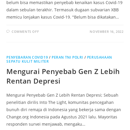
belum bisa memastikan penyebab kenaikan kasus Covid-19
dalam sebulan terakhir. Termasuk dugaan subvarian XBB
memicu lonjakan kasus Covid-19. "Belum bisa dikatakan…
ON
COMMENTS OFF
NOVEMBER 16, 2022
SATGAS
BELUM
BISA
DIPASTIKAN
XBB
PEMICU
PENYEBARAN COVID19
KENAIKAN
/
PERAN TNI POLRI
/
PERUSAHAAN
KASUS
SEPATU KULIT MILITER
COVID-
19
Mengurai Penyebab Gen Z Lebih
Rentan Depresi
Mengurai Penyebab Gen Z Lebih Rentan Depresi; Sebuah
penelitian dirilis Into The Light, komunitas pencegahan
bunuh diri remaja di Indonesia yang bekerja sama dengan
Change.org Indonesia pada Agustus 2021 lalu. Mayoritas
responden survei menjawab, mengaku…