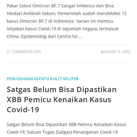
Pakar Sebut Omicron BF.7 Sangat Infeksius dan Bisa
Hindari Antibodi Vaksin; Pemerintah sudah mendeteksi 15
kasus Omicron BF.7 di Indonesia. Varian ini memicu
lonjakan kasus Covid-19 di sejumlah negara, termasuk
China. Epidemiolog dari Centre for…
ON
COMMENTS OFF
JANUARY 3, 2023
PAKAR
SEBUT
OMICRON
BF.7
SANGAT
INFEKSIUS
PERUSAHAAN SEPATU KULIT MILITER
DAN
BISA
Satgas Belum Bisa Dipastikan
HINDARI
ANTIBODI
VAKSIN
XBB Pemicu Kenaikan Kasus
Covid-19
Satgas Belum Bisa Dipastikan XBB Pemicu Kenaikan Kasus
Covid-19; Satuan Tugas (Satgas) Penanganan Covid-19