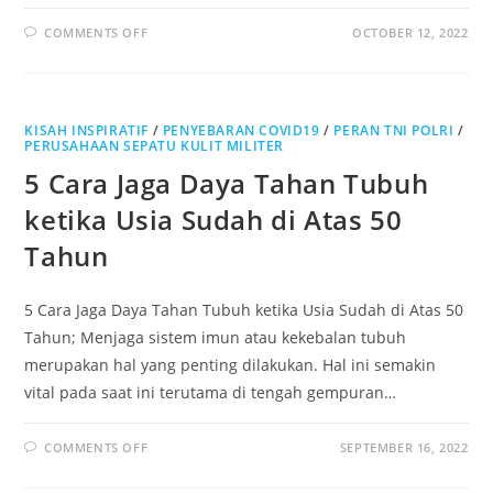
ON
COMMENTS OFF
OCTOBER 12, 2022
MENGURAI
PENYEBAB
GEN
Z
LEBIH
RENTAN
KISAH INSPIRATIF
DEPRESI
/
PENYEBARAN COVID19
/
PERAN TNI POLRI
/
PERUSAHAAN SEPATU KULIT MILITER
5 Cara Jaga Daya Tahan Tubuh
ketika Usia Sudah di Atas 50
Tahun
5 Cara Jaga Daya Tahan Tubuh ketika Usia Sudah di Atas 50
Tahun; Menjaga sistem imun atau kekebalan tubuh
merupakan hal yang penting dilakukan. Hal ini semakin
vital pada saat ini terutama di tengah gempuran…
ON
COMMENTS OFF
SEPTEMBER 16, 2022
5
CARA
JAGA