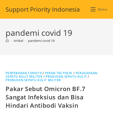
Skip
Support Priority Indonesia
to
Menu
content
pandemi covid 19
>
Artikel
>
pandemi covid 19
PENYEBARAN COVID19
/
PERAN TNI POLRI
/
PERUSAHAAN
SEPATU KULIT MILITER
/
PRODUSEN SEPATU KULIT
/
PRODUSEN SEPATU KULIT MILITER
Pakar Sebut Omicron BF.7
Sangat Infeksius dan Bisa
Hindari Antibodi Vaksin