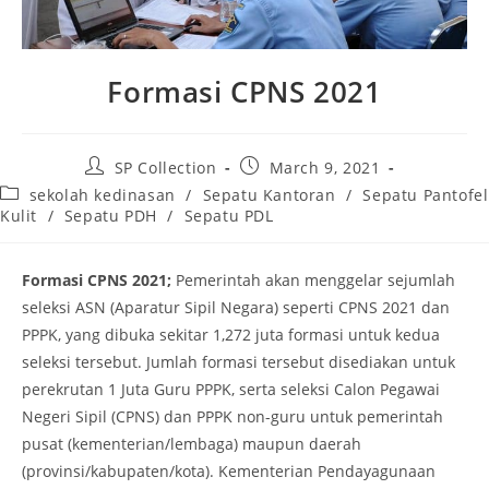
Formasi CPNS 2021
Post
Post
SP Collection
March 9, 2021
author:
published:
Post
sekolah kedinasan
/
Sepatu Kantoran
/
Sepatu Pantofel
category:
Kulit
/
Sepatu PDH
/
Sepatu PDL
Formasi CPNS 2021;
Pemerintah akan menggelar sejumlah
seleksi ASN (Aparatur Sipil Negara) seperti CPNS 2021 dan
PPPK, yang dibuka sekitar 1,272 juta formasi untuk kedua
seleksi tersebut. Jumlah formasi tersebut disediakan untuk
perekrutan 1 Juta Guru PPPK, serta seleksi Calon Pegawai
Negeri Sipil (CPNS) dan PPPK non-guru untuk pemerintah
pusat (kementerian/lembaga) maupun daerah
(provinsi/kabupaten/kota). Kementerian Pendayagunaan