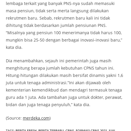
lembaga terkait yang banyak PNS-nya sudah memasuki
masa pensiun, tidak serta merta langsung dilakukan
rekrutmen baru. Sebab, rekrutmen baru kali ini tidak
dihitung tidak berdasarkan jumlah pensiunan PNS.
“Misalnya yang pensiun 100 menerimanya tidak harus 100,
mungkin bisa 25-50 dengan berbagai inovasi-inovasi baru,”
kata dia.
Dia menambahkan, sejauh ini pemerintah juga masih
menghitung berapa jumlah kebutuhan CPNS tahun ini.
Hitung-hitungan dilakukan masih bersifat dinamis yakni 1,6
juta untuk tenaga administrasi.”Ini akan dijawab oleh
kementerian kemendikbud dan mendagri termasuk tenaga
guru ada 1 juta. Ada tambahan juga untuk dokter, perawat,
bidan dan juga tenaga penyuluh,” kata dia.
(Source:
merdeka.com
)
TAGS
:
BERITA FRESH
,
BERITA TERBARU
,
CPNS
,
FORMASI CPNS 2021
,
JUAL