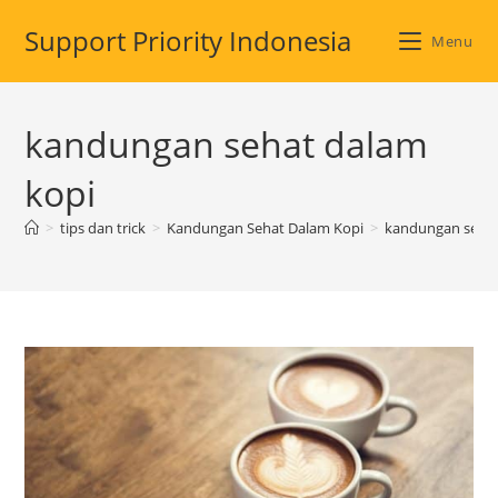
Skip
Support Priority Indonesia
to
Menu
content
kandungan sehat dalam
kopi
>
tips dan trick
>
Kandungan Sehat Dalam Kopi
>
kandungan sehat