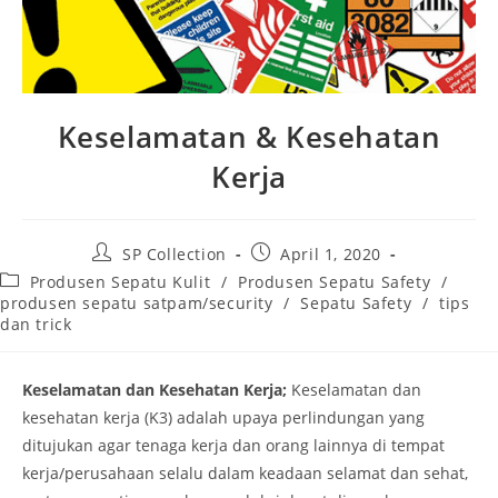
Keselamatan & Kesehatan
Kerja
Post
Post
SP Collection
April 1, 2020
author:
published:
Post
Produsen Sepatu Kulit
/
Produsen Sepatu Safety
/
category:
produsen sepatu satpam/security
/
Sepatu Safety
/
tips
dan trick
Keselamatan dan Kesehatan Kerja;
Keselamatan dan
kesehatan kerja (K3) adalah upaya perlindungan yang
ditujukan agar tenaga kerja dan orang lainnya di tempat
kerja/perusahaan selalu dalam keadaan selamat dan sehat,