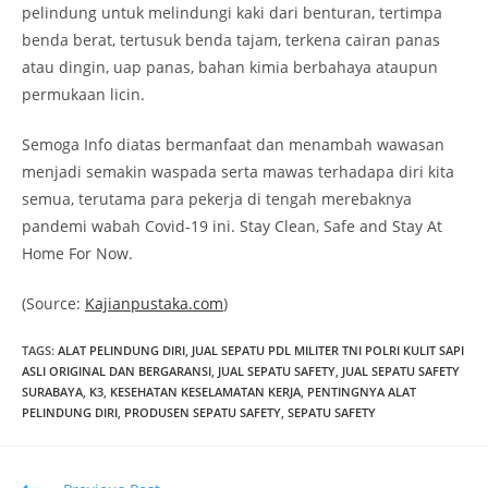
pelindung untuk melindungi kaki dari benturan, tertimpa
benda berat, tertusuk benda tajam, terkena cairan panas
atau dingin, uap panas, bahan kimia berbahaya ataupun
permukaan licin.
Semoga Info diatas bermanfaat dan menambah wawasan
menjadi semakin waspada serta mawas terhadapa diri kita
semua, terutama para pekerja di tengah merebaknya
pandemi wabah Covid-19 ini. Stay Clean, Safe and Stay At
Home For Now.
(Source:
Kajianpustaka.com
)
TAGS
:
ALAT PELINDUNG DIRI
,
JUAL SEPATU PDL MILITER TNI POLRI KULIT SAPI
ASLI ORIGINAL DAN BERGARANSI
,
JUAL SEPATU SAFETY
,
JUAL SEPATU SAFETY
SURABAYA
,
K3
,
KESEHATAN KESELAMATAN KERJA
,
PENTINGNYA ALAT
PELINDUNG DIRI
,
PRODUSEN SEPATU SAFETY
,
SEPATU SAFETY