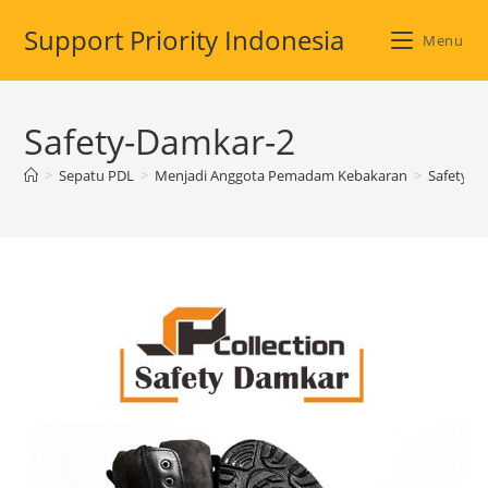
Skip
Support Priority Indonesia
to
Menu
content
Safety-Damkar-2
>
Sepatu PDL
>
Menjadi Anggota Pemadam Kebakaran
>
Safety-D