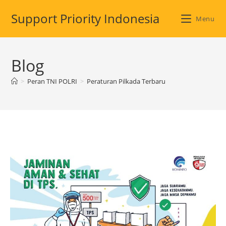
Skip
Support Priority Indonesia
to
Menu
content
Blog
>
Peran TNI POLRI
>
Peraturan Pilkada Terbaru