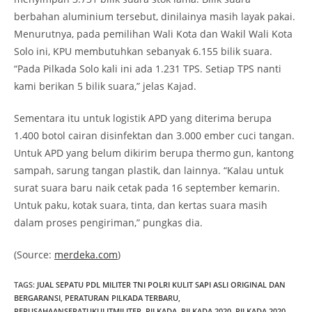
berbahan aluminium tersebut, dinilainya masih layak pakai.
Menurutnya, pada pemilihan Wali Kota dan Wakil Wali Kota
Solo ini, KPU membutuhkan sebanyak 6.155 bilik suara.
“Pada Pilkada Solo kali ini ada 1.231 TPS. Setiap TPS nanti
kami berikan 5 bilik suara,” jelas Kajad.
Sementara itu untuk logistik APD yang diterima berupa
1.400 botol cairan disinfektan dan 3.000 ember cuci tangan.
Untuk APD yang belum dikirim berupa thermo gun, kantong
sampah, sarung tangan plastik, dan lainnya. “Kalau untuk
surat suara baru naik cetak pada 16 september kemarin.
Untuk paku, kotak suara, tinta, dan kertas suara masih
dalam proses pengiriman,” pungkas dia.
(Source:
merdeka.com
)
TAGS
:
JUAL SEPATU PDL MILITER TNI POLRI KULIT SAPI ASLI ORIGINAL DAN
BERGARANSI
,
PERATURAN PILKADA TERBARU
,
PERUSAHAANSEPATUKULITMILITER
,
PILKADA
,
PILKADA 2020
,
PILKADA 2020