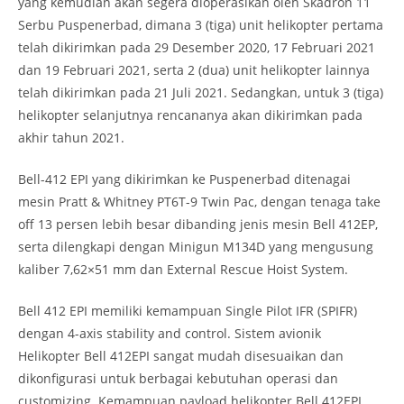
yang kemudian akan segera dioperasikan oleh Skadron 11
Serbu Puspenerbad, dimana 3 (tiga) unit helikopter pertama
telah dikirimkan pada 29 Desember 2020, 17 Februari 2021
dan 19 Februari 2021, serta 2 (dua) unit helikopter lainnya
telah dikirimkan pada 21 Juli 2021. Sedangkan, untuk 3 (tiga)
helikopter selanjutnya rencananya akan dikirimkan pada
akhir tahun 2021.
Bell-412 EPI yang dikirimkan ke Puspenerbad ditenagai
mesin Pratt & Whitney PT6T-9 Twin Pac, dengan tenaga take
off 13 persen lebih besar dibanding jenis mesin Bell 412EP,
serta dilengkapi dengan Minigun M134D yang mengusung
kaliber 7,62×51 mm dan External Rescue Hoist System.
Bell 412 EPI memiliki kemampuan Single Pilot IFR (SPIFR)
dengan 4-axis stability and control. Sistem avionik
Helikopter Bell 412EPI sangat mudah disesuaikan dan
dikonfigurasi untuk berbagai kebutuhan operasi dan
customizing. Kemampuan payload helikopter Bell 412EPI