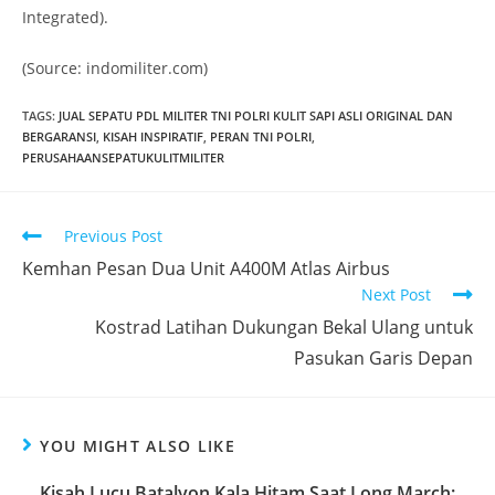
Integrated).
(Source: indomiliter.com)
TAGS
:
JUAL SEPATU PDL MILITER TNI POLRI KULIT SAPI ASLI ORIGINAL DAN
BERGARANSI
,
KISAH INSPIRATIF
,
PERAN TNI POLRI
,
PERUSAHAANSEPATUKULITMILITER
Read
Previous Post
more
Kemhan Pesan Dua Unit A400M Atlas Airbus
articles
Next Post
Kostrad Latihan Dukungan Bekal Ulang untuk
Pasukan Garis Depan
YOU MIGHT ALSO LIKE
Kisah Lucu Batalyon Kala Hitam Saat Long March: