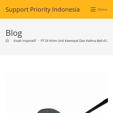
Skip
Support Priority Indonesia
to
Menu
content
Blog
>
Kisah Inspiratif
>
PT DI Kirim Unit Keempat Dan Kelima Bell-412 