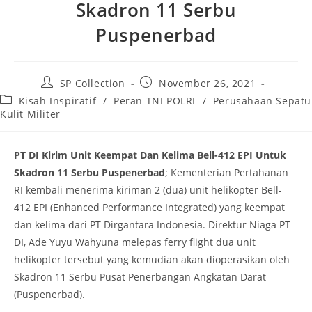
Skadron 11 Serbu
Puspenerbad
Post
Post
SP Collection
November 26, 2021
author:
published:
Post
Kisah Inspiratif
/
Peran TNI POLRI
/
Perusahaan Sepatu
category:
Kulit Militer
PT DI Kirim Unit Keempat Dan Kelima Bell-412 EPI Untuk
Skadron 11 Serbu Puspenerbad
; Kementerian Pertahanan
RI kembali menerima kiriman 2 (dua) unit helikopter Bell-
412 EPI (Enhanced Performance Integrated) yang keempat
dan kelima dari PT Dirgantara Indonesia. Direktur Niaga PT
DI, Ade Yuyu Wahyuna melepas ferry flight dua unit
helikopter tersebut yang kemudian akan dioperasikan oleh
Skadron 11 Serbu Pusat Penerbangan Angkatan Darat
(Puspenerbad).