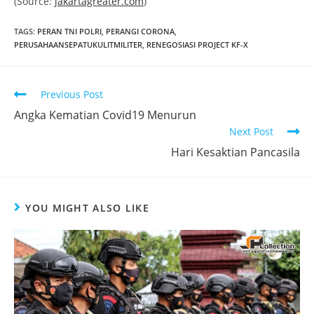
(Source:
jakartagreater.com
)
TAGS
:
PERAN TNI POLRI
,
PERANGI CORONA
,
PERUSAHAANSEPATUKULITMILITER
,
RENEGOSIASI PROJECT KF-X
Read
Previous Post
more
Angka Kematian Covid19 Menurun
articles
Next Post
Hari Kesaktian Pancasila
YOU MIGHT ALSO LIKE