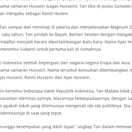
ma samaran Hussein (Legas Hussein). Tan tiba di pulau Sumate
an mengaku sebagai Ramli Husein.
2 Tan sampai dan menetap di Jakarta dan menyelesaikan Magnum 
r satu tahun, Tan pindah ke Bayah, Banten Selatan dengan mengak
endaftar menjadi Kerani dipertambangan batu bara. Nama Ilyas Hus
 menemui Sukarni untuk pertama kali di rumahnya.
i Indonesia setelah bepergian dari negara-negara Eropa dan Asia,
ama samaran Hussein. Nama tersebut kemudian dikembangkan me
as Hussein, Ramli Hussein, dan Ilyas Hussein.
gin bertemu beberapa tokoh Republik Indonesia, Tan Malaka tidak
ocorkan identitas aslinya. Alasannya kewaspadaannya. Dengan car
 apakah tokoh yang ditemuinya mengenali ide-ide politiknya. Dia
entitasnya di saat yang tepat.
nunggu kesempatan yang lebih tepat,” ungkap Tan dalam memoar 