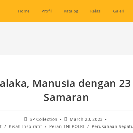
Home
Profil
Katalog
Relasi
Galeri
alaka, Manusia dengan 2
Samaran
Post
Post
SP Collection
March 23, 2023
author:
published:
f
/
Kisah Inspiratif
/
Peran TNI POLRI
/
Perusahaan Sepatu 