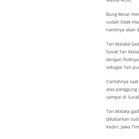
Bung Besar men
sudah tidak ma
nantinya akan d
Tan Malaka Ga
Sosok Tan Malak
dengan fisikny
sebagai Tan pun
Contohnya saat
atas panggung d
sampai di Surab
Tan Malaka gad
dikabarkan sud
Kediri, Jawa T