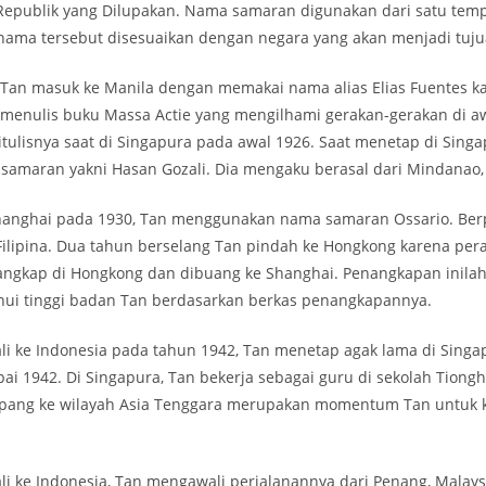
Republik yang Dilupakan. Nama samaran digunakan dari satu temp
nama tersebut disesuaikan dengan negara yang akan menjadi tuju
, Tan masuk ke Manila dengan memakai nama alias Elias Fuentes ka
 menulis buku Massa Actie yang mengilhami gerakan-gerakan di a
tulisnya saat di Singapura pada awal 1926. Saat menetap di Singa
amaran yakni Hasan Gozali. Dia mengaku berasal dari Mindanao, F
Shanghai pada 1930, Tan menggunakan nama samaran Ossario. Berp
Filipina. Dua tahun berselang Tan pindah ke Hongkong karena per
tangkap di Hongkong dan dibuang ke Shanghai. Penangkapan inil
ui tinggi badan Tan berdasarkan berkas penangkapannya.
i ke Indonesia pada tahun 1942, Tan menetap agak lama di Singa
ai 1942. Di Singapura, Tan bekerja sebagai guru di sekolah Tiongh
pang ke wilayah Asia Tenggara merupakan momentum Tan untuk 
i ke Indonesia, Tan mengawali perjalanannya dari Penang, Malaysi