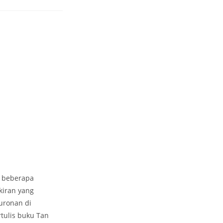
i beberapa
kiran yang
uronan di
tulis buku Tan