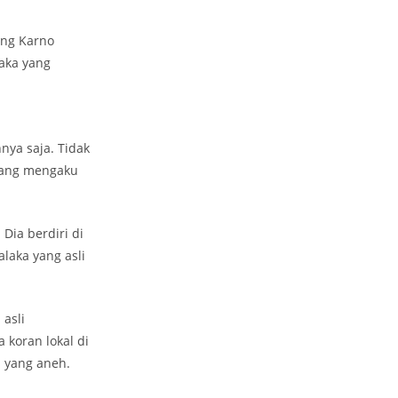
ung Karno
aka yang
nya saja. Tidak
yang mengaku
Dia berdiri di
alaka yang asli
asli
koran lokal di
a yang aneh.