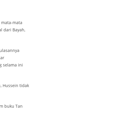
i mata-mata
l dari Bayah,
 ulasannya
gar
 selama ini
, Hussein tidak
lam buku Tan