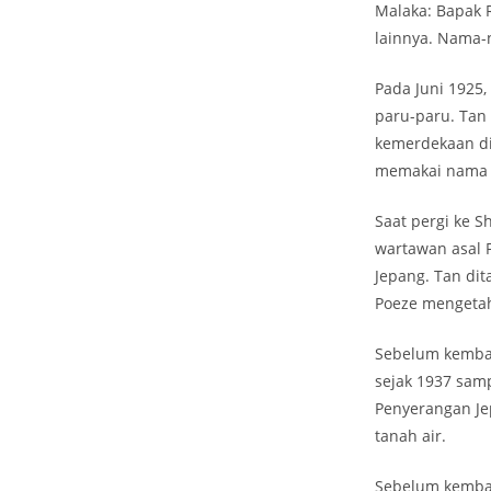
Malaka: Bapak 
lainnya. Nama-
Pada Juni 1925
paru-paru. Tan
kemerdekaan di
memakai nama s
Saat pergi ke 
wartawan asal 
Jepang. Tan di
Poeze mengetah
Sebelum kembal
sejak 1937 samp
Penyerangan Je
tanah air.
Sebelum kembal