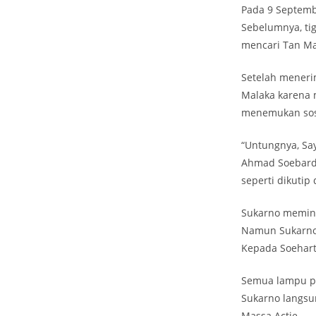
Pada 9 Septemb
Sebelumnya, tig
mencari Tan Ma
Setelah meneri
Malaka karena 
menemukan sos
“Untungnya, Sa
Ahmad Soebardj
seperti dikutip
Sukarno memint
Namun Sukarno 
Kepada Soehart
Semua lampu pa
Sukarno langsu
Massa Actie.