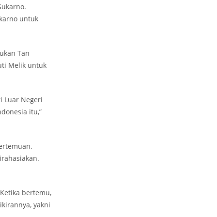
Sukarno.
ukarno untuk
mukan Tan
i Melik untuk
i Luar Negeri
onesia itu,”
pertemuan.
irahasiakan.
Ketika bertemu,
kirannya, yakni