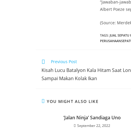
“Jawaban-jawab
Albert Poeze se
(Source: Merde
TAGS
:
JUAL SEPATU 
PERUSAHAANSEPATU
Read
Previous Post
more
Kisah Lucu Batalyon Kala Hitam Saat Lo
articles
Sampai Makan Kolak Ikan
YOU MIGHT ALSO LIKE
‘Jalan Ninja’ Sandiaga Uno
September 22, 2022