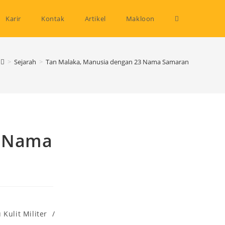
Toggle
Karir
Kontak
Artikel
Makloon
website
>
Sejarah
>
Tan Malaka, Manusia dengan 23 Nama Samaran
search
3 Nama
Kulit Militer
/