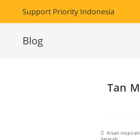
Skip
Support Priority Indonesia
to
content
Blog
Tan M
Post
Kisah Inspirati
category:
Sejarah