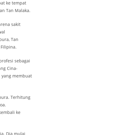
at ke tempat
an Tan Malaka.
rena sakit
wal
pura, Tan
ilipina.
rofesi sebagai
ang Cina-
ah yang membuat
pura. Terhitung
oa.
kembali ke
a. Dia mulai