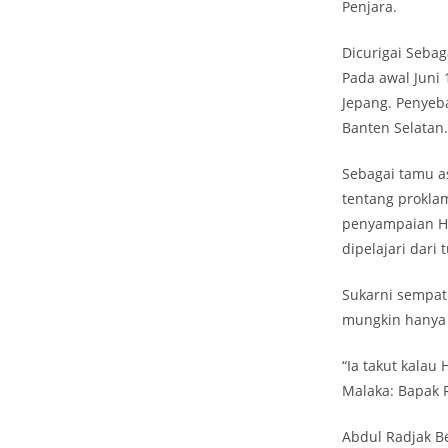
Penjara.
Dicurigai Sebag
Pada awal Juni
Jepang. Penyeba
Banten Selatan.
Sebagai tamu a
tentang prokla
penyampaian Hu
dipelajari dari 
Sukarni sempat
mungkin hanya o
“Ia takut kalau
Malaka: Bapak 
Abdul Radjak B