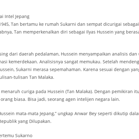
ai Intel Jepang
 1945, Tan bertamu ke rumah Sukarni dan sempat dicurigai sebaga
bnya, Tan memperkenalkan diri sebagai Ilyas Hussein yang berasa
sing dari daerah pedalaman, Hussein menyampaikan analisis dan
masi kemerdekaan. Analisisnya sangat memukau. Setelah menden
ssein, Sukarni merasa sepemahaman. Karena sesuai dengan yang
tulisan-tulisan Tan Malaka.
 menaruh curiga pada Hussein (Tan Malaka). Dengan pemikiran itu
rang biasa. Bisa jadi, seorang agen intelijen negara lain.
 Hussein mata-mata Jepang,” ungkap Anwar Bey seperti dikutip da
Republik yang Dilupakan.
ertemu Sukarno