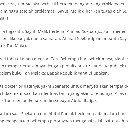
er 1945, Tan Malaka berhasil bertemu dengan ‘Sang Proklamator’ 
a minggu setelah proklamasi, Sayuti Melik diberikan tugas oleh S
laka.
ma tugas itu, Sayuti Melik bertemu Ahmad Soebardjo. Sulit mene
memiliki banyak nama samaran. Ahmad Soebardjo membantu Sayut
ok Tan Malaka.
yuti tahu di mana mencari Tan. Beberapa hari sebelumnya, Menter
o mempertemukannya dengan penulis buku Naar de Republiek Ind
 dalam buku Tan Malaka: Bapak Republik yang Dilupakan.
a dokter pribadinya, yakni Soeharto untuk menyediakan tempat 
tidak membocorkan identitas tamu yang akan ditemuinya. Alias d
o, Tan memperkenalkan diri sebagai Abdul Radjak.
dam saat Soekarno dan Abdul Radjak bertemu pada malam hari. 
ng mengajukan beberapa pertanyaan mengenai salah satu buah pi