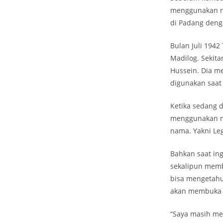
menggunakan na
di Padang deng
Bulan Juli 194
Madilog. Sekita
Hussein. Dia m
digunakan saat
Ketika sedang d
menggunakan n
nama. Yakni Leg
Bahkan saat in
sekalipun memb
bisa mengetahui
akan membuka id
“Saya masih me