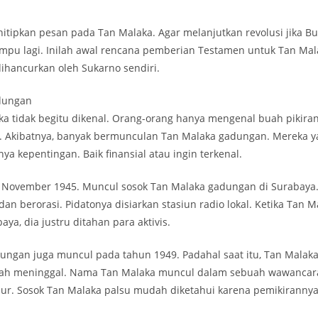
itipkan pesan pada Tan Malaka. Agar melanjutkan revolusi jika B
mpu lagi. Inilah awal rencana pemberian Testamen untuk Tan Mal
ihancurkan oleh Sukarno sendiri.
dungan
a tidak begitu dikenal. Orang-orang hanya mengenal buah pikiran
a. Akibatnya, banyak bermunculan Tan Malaka gadungan. Mereka 
ya kepentingan. Baik finansial atau ingin terkenal.
 November 1945. Muncul sosok Tan Malaka gadungan di Surabaya. 
an berorasi. Pidatonya disiarkan stasiun radio lokal. Ketika Tan M
aya, dia justru ditahan para aktivis.
ungan juga muncul pada tahun 1949. Padahal saat itu, Tan Malaka 
ah meninggal. Nama Tan Malaka muncul dalam sebuah wawancara 
imur. Sosok Tan Malaka palsu mudah diketahui karena pemikiranny