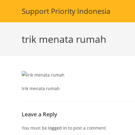
Skip
Support Priority Indonesia
to
content
trik menata rumah
trik menata rumah
Leave a Reply
You must be
logged in
to post a comment.