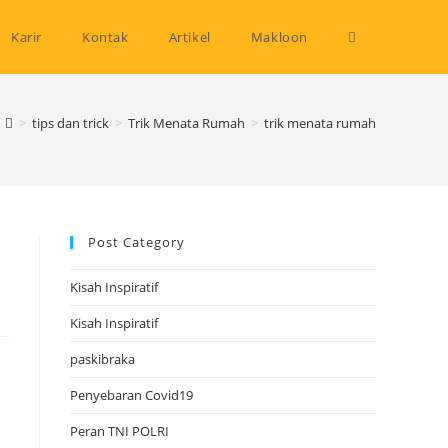
Toggle
Karir
Kontak
Artikel
Makloon
website
>
tips dan trick
>
Trik Menata Rumah
>
trik menata rumah
search
Post Category
Kisah Inspiratif
Kisah Inspiratif
paskibraka
Penyebaran Covid19
Peran TNI POLRI