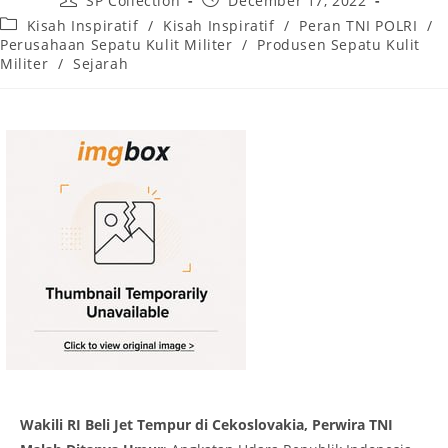
SP Collection
December 17, 2022
author:
published:
Post
Kisah Inspiratif
/
Kisah Inspiratif
/
Peran TNI POLRI
/
category:
Perusahaan Sepatu Kulit Militer
/
Produsen Sepatu Kulit
Militer
/
Sejarah
Wakili RI Beli Jet Tempur di Cekoslovakia, Perwira TNI