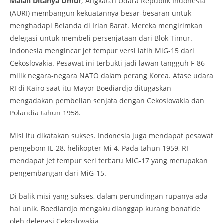
Malah Ditanya Umur
; Angkatan Udara Republik Indonesia
(AURI) membangun kekuatannya besar-besaran untuk
menghadapi Belanda di Irian Barat. Mereka mengirimkan
delegasi untuk membeli persenjataan dari Blok Timur.
Indonesia mengincar jet tempur versi latih MiG-15 dari
Cekoslovakia. Pesawat ini terbukti jadi lawan tangguh F-86
milik negara-negara NATO dalam perang Korea. Atase udara
RI di Kairo saat itu Mayor Boediardjo ditugaskan
mengadakan pembelian senjata dengan Cekoslovakia dan
Polandia tahun 1958.
Misi itu dikatakan sukses. Indonesia juga mendapat pesawat
pengebom IL-28, helikopter Mi-4. Pada tahun 1959, RI
mendapat jet tempur seri terbaru MiG-17 yang merupakan
pengembangan dari MiG-15.
Di balik misi yang sukses, dalam perundingan rupanya ada
hal unik. Boediardjo mengaku dianggap kurang bonafide
oleh delegasi Cekoslovakia.