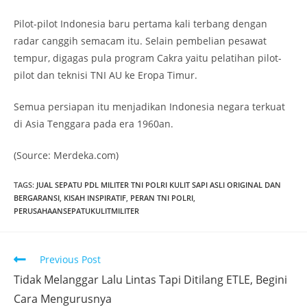
Pilot-pilot Indonesia baru pertama kali terbang dengan
radar canggih semacam itu. Selain pembelian pesawat
tempur, digagas pula program Cakra yaitu pelatihan pilot-
pilot dan teknisi TNI AU ke Eropa Timur.
Semua persiapan itu menjadikan Indonesia negara terkuat
di Asia Tenggara pada era 1960an.
(Source: Merdeka.com)
TAGS
:
JUAL SEPATU PDL MILITER TNI POLRI KULIT SAPI ASLI ORIGINAL DAN
BERGARANSI
,
KISAH INSPIRATIF
,
PERAN TNI POLRI
,
PERUSAHAANSEPATUKULITMILITER
Read
Previous Post
more
Tidak Melanggar Lalu Lintas Tapi Ditilang ETLE, Begini
articles
Cara Mengurusnya