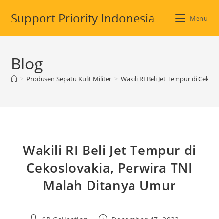
Skip
Support Priority Indonesia
to
Menu
content
Blog
>
Produsen Sepatu Kulit Militer
>
Wakili RI Beli Jet Tempur di Ceko
Wakili RI Beli Jet Tempur di
Cekoslovakia, Perwira TNI
Malah Ditanya Umur
Post
Post