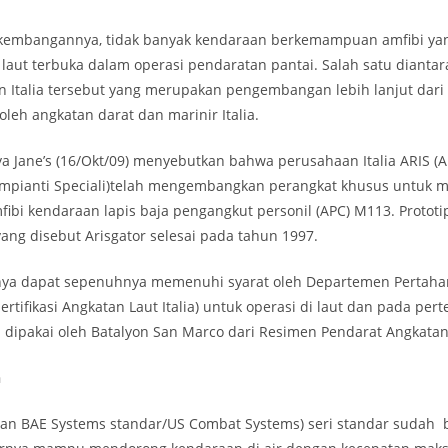
erkembangannya, tidak banyak kendaraan berkemampuan amfibi ya
 laut terbuka dalam operasi pendaratan pantai. Salah satu dianta
an Italia tersebut yang merupakan pengembangan lebih lanjut dar
 oleh angkatan darat dan marinir Italia.
 Jane’s (16/Okt/09) menyebutkan bahwa perusahaan Italia ARIS (A
 Impianti Speciali)telah mengembangkan perangkat khusus untuk 
bi kendaraan lapis baja pengangkut personil (APC) M113. Prototi
yang disebut Arisgator selesai pada tahun 1997.
rnya dapat sepenuhnya memenuhi syarat oleh Departemen Pertahan
Sertifikasi Angkatan Laut Italia) untuk operasi di laut dan pada pe
 dipakai oleh Batalyon San Marco dari Resimen Pendarat Angkatan L
n
an BAE Systems standar/US Combat Systems) seri standar suda