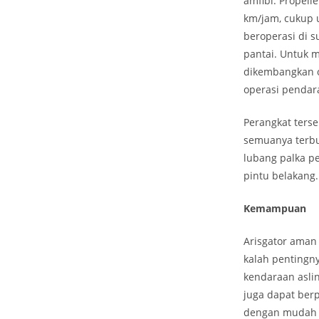
amfibi. Propel
km/jam, cukup u
beroperasi di s
pantai. Untuk 
dikembangkan 
operasi pendara
Perangkat terse
semuanya terbua
lubang palka p
pintu belakang
Kemampuan
Arisgator aman 
kalah pentingn
kendaraan asl
juga dapat berp
dengan mudah d