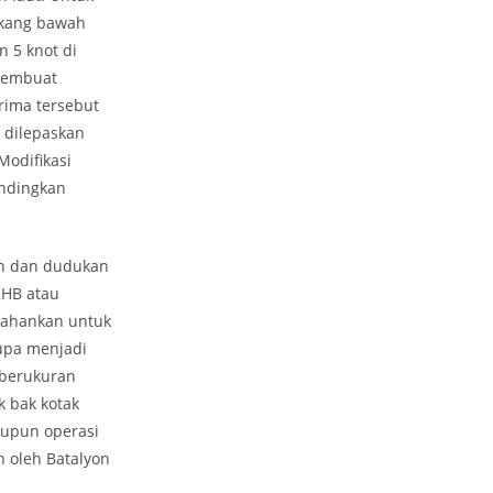
lakang bawah
 5 knot di
 membuat
rima tersebut
 dilepaskan
odifikasi
andingkan
ah dan dudukan
2HB atau
rtahankan untuk
rupa menjadi
 berukuran
k bak kotak
aupun operasi
n oleh Batalyon