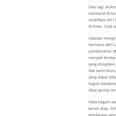
Satu lagi, alut
mendarat di tan
modifikasi M113
Airlines. Total 
Sekedar menging
bernama ARIS (A
pembenahan M11
menjadi kendar
yang disiapkan
dan karet khus
yang dapat dib
bagian belakan
daya apung seru
Pada bagian at
kanan atap. Gri
kendaraan agar