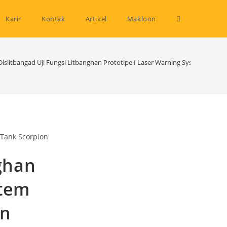
Toggle
Karir
Kontak
Artikel
Makloon
website
Dislitbangad Uji Fungsi Litbanghan Prototipe I Laser Warning System Untuk
search
nghan
stem
on