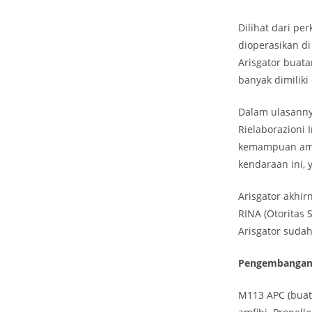
Dilihat dari p
dioperasikan di
Arisgator buat
banyak dimiliki
Dalam ulasannya
Rielaborazioni
kemampuan amfi
kendaraan ini, 
Arisgator akhi
RINA (Otoritas 
Arisgator sudah
Pengembanga
M113 APC (buat