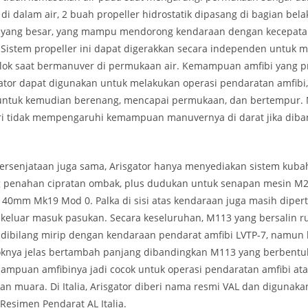
 di dalam air, 2 buah propeller hidrostatik dipasang di bagian be
yang besar, yang mampu mendorong kendaraan dengan kecepatan
 Sistem propeller ini dapat digerakkan secara independen untuk
elok saat bermanuver di permukaan air. Kemampuan amfibi yang p
tor dapat digunakan untuk melakukan operasi pendaratan amfibi,
 untuk kemudian berenang, mencapai permukaan, dan bertempur. M
iri tidak mempengaruhi kemampuan manuvernya di darat jika dib
ersenjataan juga sama, Arisgator hanya menyediakan sistem kub
 penahan cipratan ombak, plus dudukan untuk senapan mesin M
t 40mm Mk19 Mod 0. Palka di sisi atas kendaraan juga masih dipe
f keluar masuk pasukan. Secara keseluruhan, M113 yang bersalin 
h dibilang mirip dengan kendaraan pendarat amfibi LVTP-7, namun
soknya jelas bertambah panjang dibandingkan M113 yang berbentu
ampuan amfibinya jadi cocok untuk operasi pendaratan amfibi at
dan muara. Di Italia, Arisgator diberi nama resmi VAL dan digunaka
Resimen Pendarat AL Italia.