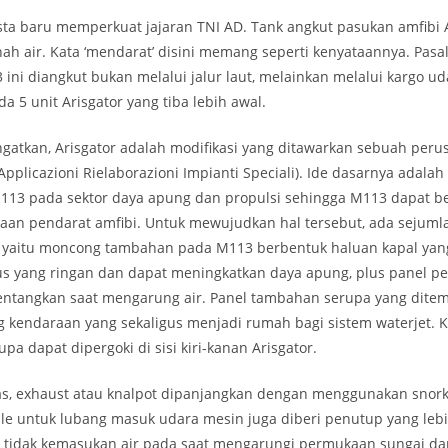
sista baru memperkuat jajaran TNI AD. Tank angkut pasukan amfibi 
ah air. Kata ‘mendarat’ disini memang seperti kenyataannya. Pasa
 ini diangkut bukan melalui jalur laut, melainkan melalui kargo u
ada 5 unit Arisgator yang tiba lebih awal.
atkan, Arisgator adalah modifikasi yang ditawarkan sebuah perus
pplicazioni Rielaborazioni Impianti Speciali). Ide dasarnya adalah
3 pada sektor daya apung dan propulsi sehingga M113 dapat be
aan pendarat amfibi. Untuk mewujudkan hal tersebut, ada sejumlah
, yaitu moncong tambahan pada M113 berbentuk haluan kapal yang
us yang ringan dan dapat meningkatkan daya apung, plus panel 
entangkan saat mengarung air. Panel tambahan serupa yang ditem
g kendaraan yang sekaligus menjadi rumah bagi sistem waterjet.
pa dapat dipergoki di sisi kiri-kanan Arisgator.
as, exhaust atau knalpot dipanjangkan dengan menggunakan snorke
lle untuk lubang masuk udara mesin juga diberi penutup yang lebih
 tidak kemasukan air pada saat mengarungi permukaan sungai dan