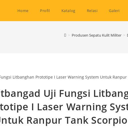
Home
Profil
Katalog
Relasi
Galeri
>
Produsen Sepatu Kulit Militer
>
itbangad Uji Fungsi Litba
totipe I Laser Warning Sy
ntuk Ranpur Tank Scorpi