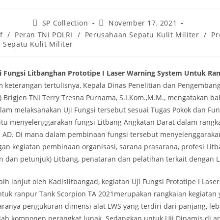
Post
Post
SP Collection
November 17, 2021
author:
published:
f
/
Peran TNI POLRI
/
Perusahaan Sepatu Kulit Militer
/
Pr
Sepatu Kulit Militer
ji Fungsi Litbanghan Prototipe I Laser Warning System Untuk Ra
m keterangan tertulisnya, Kepala Dinas Penelitian dan Pengemban
) Brigjen TNI Terry Tresna Purnama, S.I.Kom.,M.M., mengatakan b
alam melaksanakan Uji Fungsi tersebut sesuai Tugas Pokok dan Fun
aitu menyelenggarakan fungsi Litbang Angkatan Darat dalam ran
I AD. Di mana dalam pembinaan fungsi tersebut menyelenggaraka
n kegiatan pembinaan organisasi, sarana prasarana, profesi Litb
n dan petunjuk) Litbang, penataran dan pelatihan terkait dengan L
ih lanjut oleh Kadislitbangad, kegiatan Uji Fungsi Prototipe I Lase
ntuk ranpur Tank Scorpion TA 2021merupakan rangkaian kegiatan 
ntaranya pengukuran dimensi alat LWS yang terdiri dari panjang, leb
mlah komponen perangkat lunak. Sedangkan untuk Uji Dinamis di an