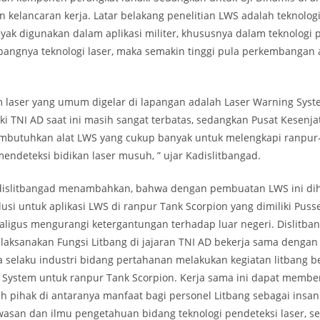
elancaran kerja. Latar belakang penelitian LWS adalah teknologi
yak digunakan dalam aplikasi militer, khususnya dalam teknologi
bangnya teknologi laser, maka semakin tinggi pula perkembangan 
m laser yang umum digelar di lapangan adalah Laser Warning Syst
ki TNI AD saat ini masih sangat terbatas, sedangkan Pusat Kesenja
mbutuhkan alat LWS yang cukup banyak untuk melengkapi ranpur
mendeteksi bidikan laser musuh, ” ujar Kadislitbangad.
dislitbangad menambahkan, bahwa dengan pembuatan LWS ini di
si untuk aplikasi LWS di ranpur Tank Scorpion yang dimiliki Puss
aligus mengurangi ketergantungan terhadap luar negeri. Dislitba
laksanakan Fungsi Litbang di jajaran TNI AD bekerja sama dengan 
 selaku industri bidang pertahanan melakukan kegiatan litbang b
g System untuk ranpur Tank Scorpion. Kerja sama ini dapat membe
h pihak di antaranya manfaat bagi personel Litbang sebagai insan
an dan ilmu pengetahuan bidang teknologi pendeteksi laser, s