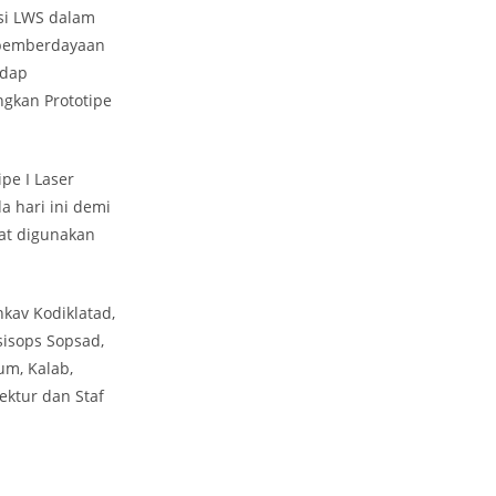
si LWS dalam
a pemberdayaan
adap
gkan Prototipe
pe I Laser
 hari ini demi
pat digunakan
kav Kodiklatad,
sisops Sopsad,
um, Kalab,
ektur dan Staf