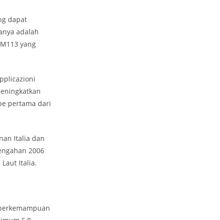
ng dapat
ranya adalah
i M113 yang
pplicazioni
meningkatkan
pe pertama dari
an Italia dan
rtengahan 2006
aut Italia.
h berkemampuan