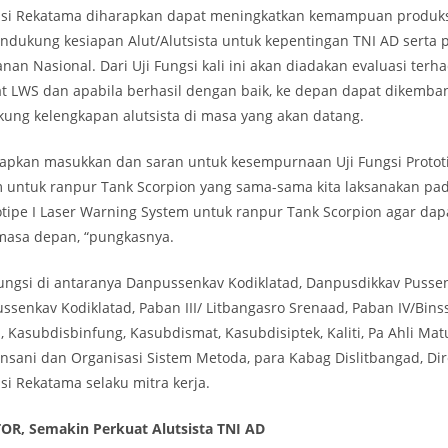
lusi Rekatama diharapkan dapat meningkatkan kemampuan produk
ndukung kesiapan Alut/Alutsista untuk kepentingan TNI AD sert
anan Nasional. Dari Uji Fungsi kali ini akan diadakan evaluasi terh
 LWS dan apabila berhasil dengan baik, ke depan dapat dikemban
kung kelengkapan alutsista di masa yang akan datang.
apkan masukkan dan saran untuk kesempurnaan Uji Fungsi Prototi
 untuk ranpur Tank Scorpion yang sama-sama kita laksanakan pada
otipe I Laser Warning System untuk ranpur Tank Scorpion agar da
i masa depan, “pungkasnya.
Fungsi di antaranya Danpussenkav Kodiklatad, Danpusdikkav Pussen
ussenkav Kodiklatad, Paban III/ Litbangasro Srenaad, Paban IV/Bins
, Kasubdisbinfung, Kasubdismat, Kasubdisiptek, Kaliti, Pa Ahli Mat
Insani dan Organisasi Sistem Metoda, para Kabag Dislitbangad, Dir
usi Rekatama selaku mitra kerja.
R, Semakin Perkuat Alutsista TNI AD