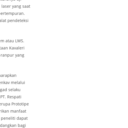
 laser yang saat
 pertempuran.
alat pendeteksi
em atau LWS.
taan Kavaleri
-ranpur yang
harapkan
enkav melalui
ngad selaku
PT. Respati
erupa Prototipe
rikan manfaat
 peneliti dapat
edangkan bagi