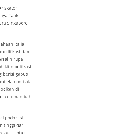
Arisgator
lnya Tank
dara Singapore
ahaan Italia
 modifikasi dan
rsalin rupa
 kit modifikasi
 berisi gabus
pembelah ombak
pelkan di
 Kotak penambah
l pada sisi
 tinggi dari
 laut. Untuk