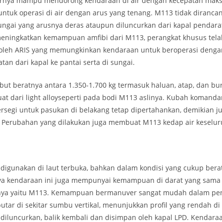
lernya mampu mendorong kendaraan di air dengan kecepatan mak
ntuk operasi di air dengan arus yang tenang. M113 tidak diranca
ungai yang arusnya deras ataupun diluncurkan dari kapal pendarat
meningkatkan kemampuan amfibi dari M113, perangkat khusus tela
oleh ARIS yang memungkinkan kendaraan untuk beroperasi deng
tan dari kapal ke pantai serta di sungai.
but beratnya antara 1.350-1.700 kg termasuk haluan, atap, dan bur
t dari light alloyseperti pada bodi M113 aslinya. Kubah komanda
ersegi untuk pasukan di belakang tetap dipertahankan, demikian j
. Perubahan yang dilakukan juga membuat M113 kedap air keselu
digunakan di laut terbuka, bahkan dalam kondisi yang cukup berat
ya kendaraan ini juga mempunyai kemampuan di darat yang sama
inya yaitu M113. Kemampuan bermanuver sangat mudah dalam pe
utar di sekitar sumbu vertikal, menunjukkan profil yang rendah di 
iluncurkan, balik kembali dan disimpan oleh kapal LPD. Kendara