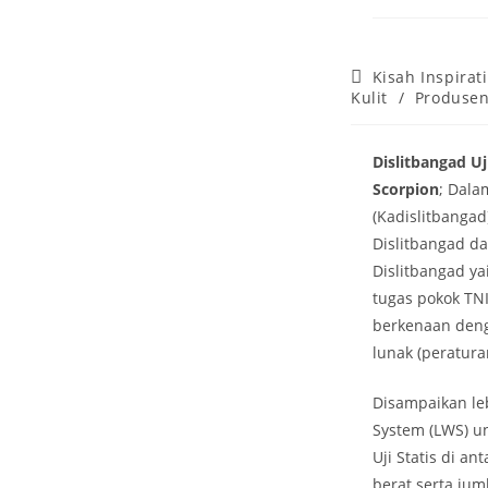
Post
Kisah Inspirati
category:
Kulit
/
Produsen 
Dislitbangad U
Scorpion
; Dala
(Kadislitbangad
Dislitbangad d
Dislitbangad y
tugas pokok TN
berkenaan denga
lunak (peratura
Disampaikan leb
System (LWS) u
Uji Statis di a
berat serta ju