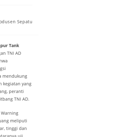
odusen Sepatu
npur Tank
gan TNI AD
ahwa
gsi
gka mendukung
n kegiatan yang
ang, peranti
itbang TNI AD.
r Warning
yang meliputi
ar, tinggi dan
taranya uji