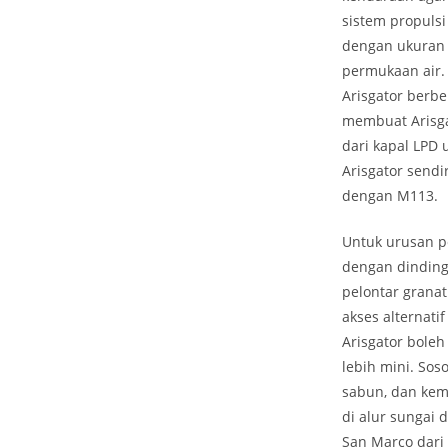
sistem propulsi
dengan ukuran 
permukaan air.
Arisgator berb
membuat Arisga
dari kapal LPD
Arisgator send
dengan M113.
Untuk urusan p
dengan dinding
pelontar grana
akses alternati
Arisgator bole
lebih mini. So
sabun, dan kem
di alur sungai 
San Marco dari 