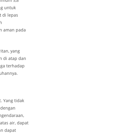
simum 5,8
ng untuk
 di lepas
h
an aman pada
itan, yang
n di atap dan
uga terhadap
ruhannya.
. Yang tidak
 dengan
ngendaraan,
atas air, dapat
an dapat