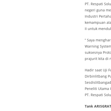
PT. Respati So
negeri guna me
Industri Pertah
kemampuan alat
II untuk mendu
” Saya menghar
Warning System
suksesnya Prot
prajurit kita d
Hadir saat Uji 
Dirbinlitbang P
Sesdislitbangad
Peneliti Utama 
PT. Respati Sol
Tank ARISGRATO