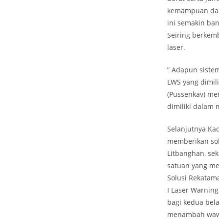
kemampuan dan k
ini semakin ban
Seiring berkem
laser.
” Adapun siste
LWS yang dimili
(Pussenkav) me
dimiliki dalam 
Selanjutnya Ka
memberikan solu
Litbanghan, sek
satuan yang me
Solusi Rekatama
I Laser Warnin
bagi kedua bela
menambah wawas