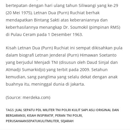
bertepatan dengan hari ulang tahun Siliwangi yang ke-29
(20 Mei 1975), Letnan Dua (Purn) Ruchiat berhak
mendapatkan Bintang Sakti atas keberaniannya dan
keberhasilannya menangkap Dr. Soumokil (pimpinan RMS)
di Pulau Ceram pada 1 Desember 1963.
Kisah Letnan Dua (Purn) Ruchiat ini sempat dikisahkan pula
dalam biografi Letnan Jenderal (Purn) Himawan Soetanto
yang berjudul Menjadi TNI (disusun oleh Daud Sinjal dan
Atmadji Sumarkidjo) yang terbit pada 2009. Setahun
kemudian, sang panglima yang selalu dekat dengan anak
buahnya itu, meninggal dunia di Jakarta.
(Source: merdeka.com)
TAGS
:
JUAL SEPATU PDL MILITER TNI POLRI KULIT SAPI ASLI ORIGINAL DAN
BERGARANSI
,
KISAH INSPIRATIF
,
PERAN TNI POLRI
,
PERUSAHAANSEPATUKULITMILITER
,
SEJARAH