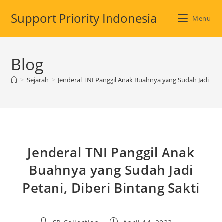
Skip
Support Priority Indonesia
to
Menu
content
Blog
>
Sejarah
>
Jenderal TNI Panggil Anak Buahnya yang Sudah Jadi Petan
Jenderal TNI Panggil Anak
Buahnya yang Sudah Jadi
Petani, Diberi Bintang Sakti
Post
Post