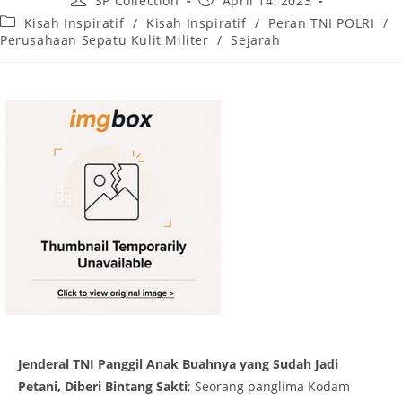
SP Collection
April 14, 2023
author:
published:
Post
Kisah Inspiratif
/
Kisah Inspiratif
/
Peran TNI POLRI
/
category:
Perusahaan Sepatu Kulit Militer
/
Sejarah
Jenderal TNI Panggil Anak Buahnya yang Sudah Jadi
Petani, Diberi Bintang Sakti
; Seorang panglima Kodam