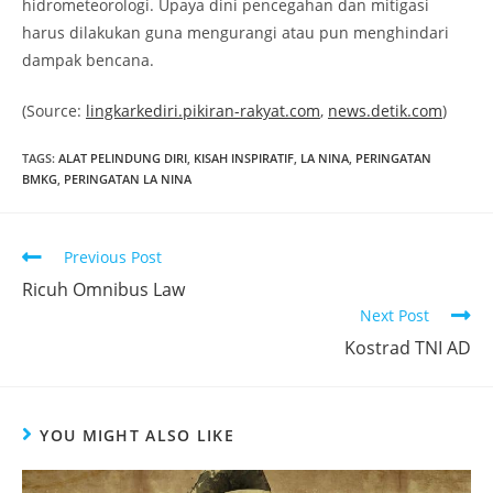
hidrometeorologi. Upaya dini pencegahan dan mitigasi
harus dilakukan guna mengurangi atau pun menghindari
dampak bencana.
(Source:
lingkarkediri.pikiran-rakyat.com
,
news.detik.com
)
TAGS
:
ALAT PELINDUNG DIRI
,
KISAH INSPIRATIF
,
LA NINA
,
PERINGATAN
BMKG
,
PERINGATAN LA NINA
Read
Previous Post
more
Ricuh Omnibus Law
articles
Next Post
Kostrad TNI AD
YOU MIGHT ALSO LIKE