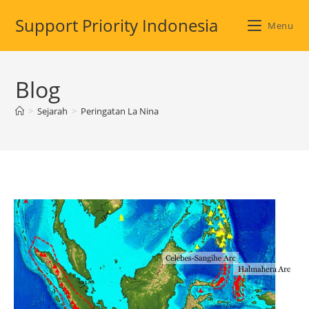
Skip
Support Priority Indonesia
to
Menu
content
Blog
>
Sejarah
>
Peringatan La Nina