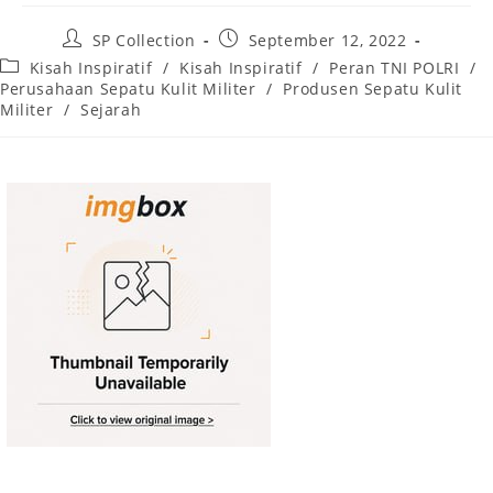
Post
Post
SP Collection
September 12, 2022
author:
published:
Post
Kisah Inspiratif
/
Kisah Inspiratif
/
Peran TNI POLRI
/
category:
Perusahaan Sepatu Kulit Militer
/
Produsen Sepatu Kulit
Militer
/
Sejarah