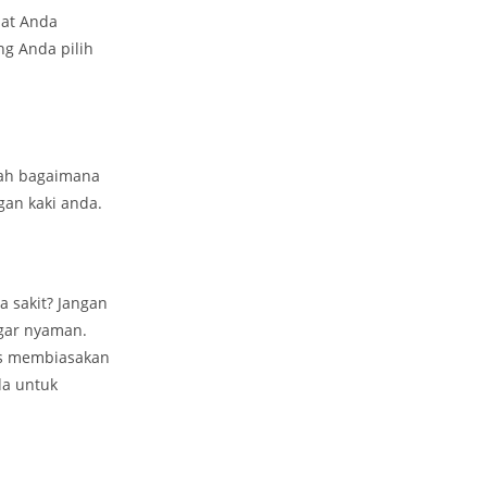
aat Anda
g Anda pilih
lah bagaimana
gan kaki anda.
 sakit? Jangan
agar nyaman.
us membiasakan
da untuk