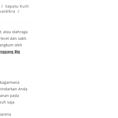
/
Sepatu Kulit
paskibra
/
t, atau olahraga
ecet dan sakit.
rangkum oleh
unggang Big
u bagaimana
ghindarkan Anda
ekanan pada
puh saja.
karena