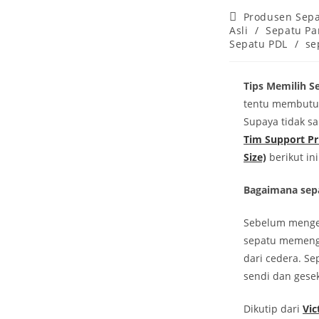
Post
Produsen Sepa
category:
Asli
/
Sepatu Pan
Sepatu PDL
/
se
Tips Memilih S
tentu membutuhk
Supaya tidak sa
Tim Support Pr
Size)
berikut ini
Bagaimana sep
Sebelum menget
sepatu memenga
dari cedera. S
sendi dan gesek
Dikutip dari
Vic