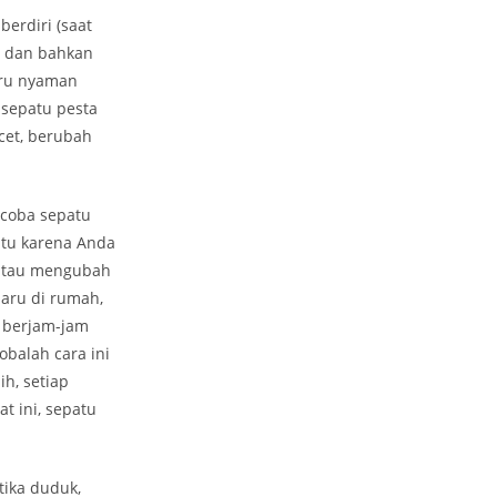
erdiri (saat
, dan bahkan
aru nyaman
 sepatu pesta
cet, berubah
ncoba sepatu
Itu karena Anda
(atau mengubah
baru di rumah,
 berjam-jam
balah cara ini
h, setiap
t ini, sepatu
tika duduk,