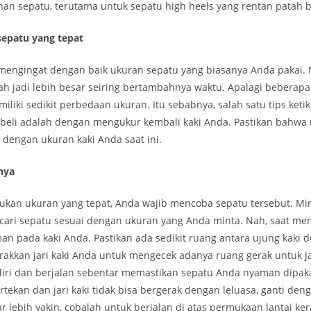
han sepatu, terutama untuk sepatu high heels yang rentan patah 
sepatu yang tepat
engingat dengan baik ukuran sepatu yang biasanya Anda pakai.
bah jadi lebih besar seiring bertambahnya waktu. Apalagi beberap
iliki sedikit perbedaan ukuran. Itu sebabnya, salah satu tips keti
ibeli adalah dengan mengukur kembali kaki Anda. Pastikan bahwa
dengan ukuran kaki Anda saat ini.
nya
kan ukuran yang tepat, Anda wajib mencoba sepatu tersebut. Mi
cari sepatu sesuai dengan ukuran yang Anda minta. Nah, saat me
an pada kaki Anda. Pastikan ada sedikit ruang antara ujung kaki 
erakkan jari kaki Anda untuk mengecek adanya ruang gerak untuk ja
iri dan berjalan sebentar memastikan sepatu Anda nyaman dipakai.
tekan dan jari kaki tidak bisa bergerak dengan leluasa, ganti de
ar lebih yakin, cobalah untuk berjalan di atas permukaan lantai ke