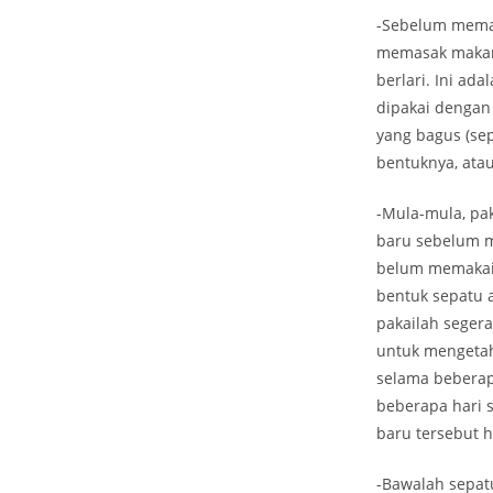
-Sebelum memak
memasak makan 
berlari. Ini a
dipakai dengan 
yang bagus (se
bentuknya, ata
-Mula-mula, pa
baru sebelum m
belum memakain
bentuk sepatu a
pakailah seger
untuk mengetah
selama beberapa
beberapa hari s
baru tersebut 
-Bawalah sepatu