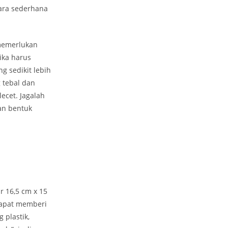
cara sederhana
 memerlukan
ika harus
g sedikit lebih
 tebal dan
ecet. Jagalah
an bentuk
r 16,5 cm x 15
dapat memberi
 plastik,