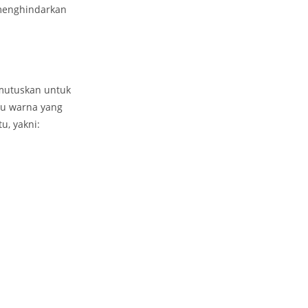
 menghindarkan
mutuskan untuk
au warna yang
u, yakni: