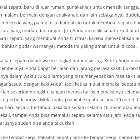
ai sepatu baru di luar rumah, gunakanlah untuk menaiki tangga, b
malam, bermain dengan anak-anak, dan lain sebagainya), duduk
dalah metode yang paling bisa diandalkan untuk membuat sepatu b
cara yang mudah dan ringan. Jika Anda memiliki sepatu kulit atau
patu-sepatu yang membuat Anda frustrasi karena menyebabkan le
u bahkan pudar warnanya), metode ini paling aman untuk dicoba.
kailah sepatu dalam waktu singkat namun sering. Ketika Anda me
embelinya, Anda dapat berjalan dan jarang merasa sakit, bukan? 
ya dalam waktu cukup lama yang bisa menyebabkan rasa sakit 
gar sesuai dengan kaki Anda). Jadi, ketika mulai memakai sepatu 
a dan sesering mungkin. Jangan merasa harus memakainya selama
ui perbedaannya. Mula-mula, pakailah sepatu selama 10 menit. Co
 hari. Secara bertahap, pakailan sepatu selama 10 menit atau lebi
ekali, sampai Anda bisa memakai sepatu selama satu jam. Pada saa
harusnya sudah bisa anda taklukkan
 ke tempat kerja. Pakailah sepatu lama ke tempat kerja, namun ke