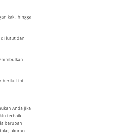
gan kaki, hingga
di lutut dan
menimbulkan
berikut ini.
hukah Anda jika
tu terbaik
nda berubah
 toko, ukuran