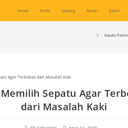
Home
Profil
Katalog
Relasi
Galeri
>
Sepatu Pantof
 Memilih Sepatu Agar Ter
dari Masalah Kaki
Post
Post
SP Collection
April 11, 2020