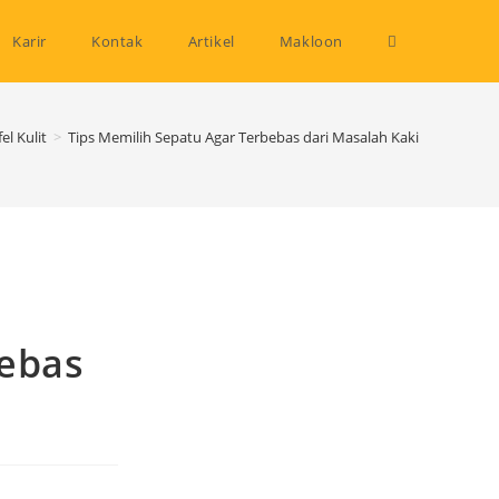
Toggle
Karir
Kontak
Artikel
Makloon
website
el Kulit
>
Tips Memilih Sepatu Agar Terbebas dari Masalah Kaki
search
bebas