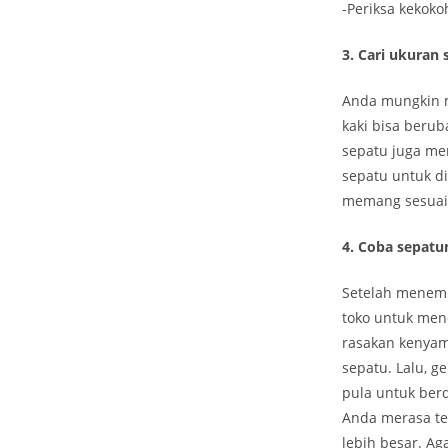
-Periksa kekoko
3. Cari ukuran 
Anda mungkin m
kaki bisa beru
sepatu juga mem
sepatu untuk d
memang sesuai 
4. Coba sepatu
Setelah menemu
toko untuk men
rasakan kenyam
sepatu. Lalu, g
pula untuk berd
Anda merasa ter
lebih besar. Ag