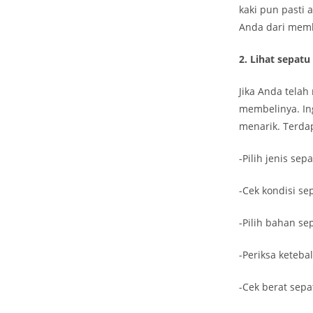
kaki pun pasti
Anda dari memb
2. Lihat sepatu
Jika Anda tela
membelinya. Ing
menarik. Terdap
-Pilih jenis se
-Cek kondisi se
-Pilih bahan sep
-Periksa keteba
-Cek berat sepa