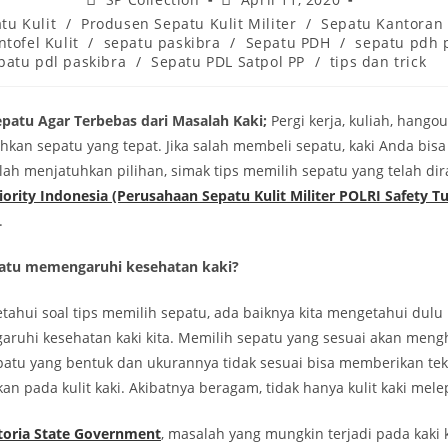
author:
published:
tu Kulit
/
Produsen Sepatu Kulit Militer
/
Sepatu Kantoran
tofel Kulit
/
sepatu paskibra
/
Sepatu PDH
/
sepatu pdh 
patu pdl paskibra
/
Sepatu PDL Satpol PP
/
tips dan trick
epatu Agar Terbebas dari Masalah Kaki;
Pergi kerja, kuliah, hangou
an sepatu yang tepat. Jika salah membeli sepatu, kaki Anda bisa l
lah menjatuhkan pilihan, simak tips memilih sepatu yang telah di
iority Indonesia (Perusahaan Sepatu Kulit Militer POLRI Safety T
.
atu memengaruhi kesehatan kaki?
ahui soal tips memilih sepatu, ada baiknya kita mengetahui dul
ruhi kesehatan kaki kita. Memilih sepatu yang sesuai akan men
epatu yang bentuk dan ukurannya tidak sesuai bisa memberikan t
an pada kulit kaki. Akibatnya beragam, tidak hanya kulit kaki mele
toria State Government
, masalah yang mungkin terjadi pada kaki 