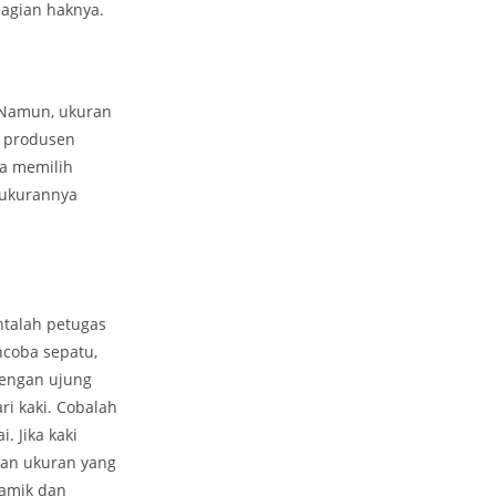
bagian haknya.
 Namun, ukuran
a produsen
ka memilih
 ukurannya
ntalah petugas
ncoba sepatu,
dengan ujung
ri kaki. Cobalah
 Jika kaki
ngan ukuran yang
ramik dan