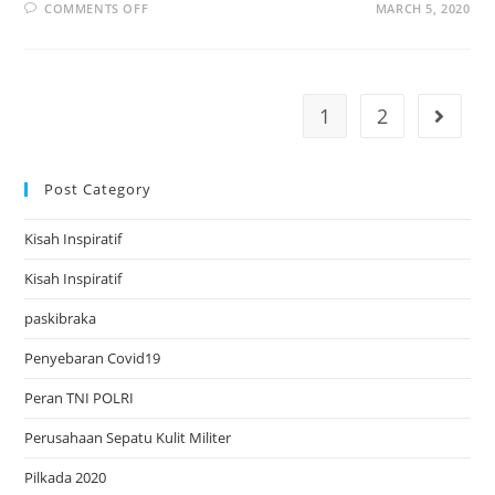
ON
COMMENTS OFF
MARCH 5, 2020
SEJARAH
SERAGAM
MILITER
1
2
Go to t
Post Category
Kisah Inspiratif
Kisah Inspiratif
paskibraka
Penyebaran Covid19
Peran TNI POLRI
Perusahaan Sepatu Kulit Militer
Pilkada 2020