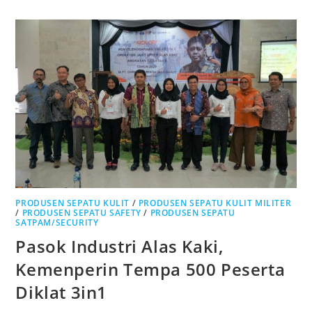
AGAR
TERBEBAS
DARI
MASALAH
KAKI
PRODUSEN SEPATU KULIT
/
PRODUSEN SEPATU KULIT MILITER
/
PRODUSEN SEPATU SAFETY
/
PRODUSEN SEPATU
SATPAM/SECURITY
Pasok Industri Alas Kaki,
Kemenperin Tempa 500 Peserta
Diklat 3in1