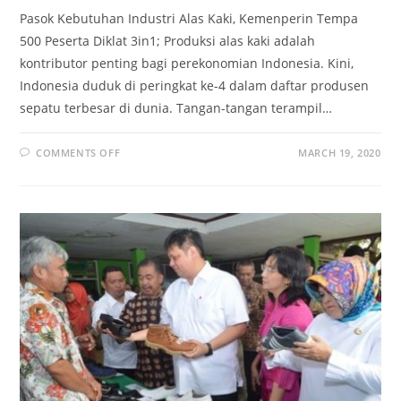
Pasok Kebutuhan Industri Alas Kaki, Kemenperin Tempa
500 Peserta Diklat 3in1; Produksi alas kaki adalah
kontributor penting bagi perekonomian Indonesia. Kini,
Indonesia duduk di peringkat ke-4 dalam daftar produsen
sepatu terbesar di dunia. Tangan-tangan terampil…
ON
COMMENTS OFF
MARCH 19, 2020
PASOK
INDUSTRI
ALAS
KAKI,
KEMENPERIN
TEMPA
500
PESERTA
DIKLAT
3IN1