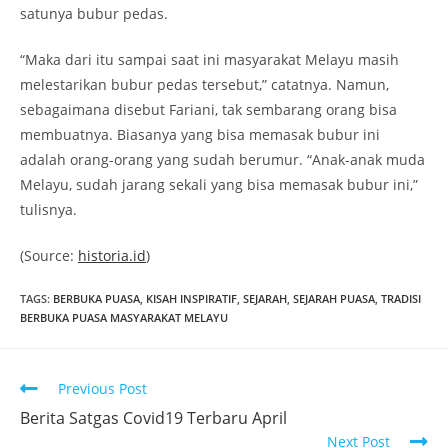
satunya bubur pedas.
“Maka dari itu sampai saat ini masyarakat Melayu masih
melestarikan bubur pedas tersebut,” catatnya. Namun,
sebagaimana disebut Fariani, tak sembarang orang bisa
membuatnya. Biasanya yang bisa memasak bubur ini
adalah orang-orang yang sudah berumur. “Anak-anak muda
Melayu, sudah jarang sekali yang bisa memasak bubur ini,”
tulisnya.
(Source:
historia.id
)
TAGS
:
BERBUKA PUASA
,
KISAH INSPIRATIF
,
SEJARAH
,
SEJARAH PUASA
,
TRADISI
BERBUKA PUASA MASYARAKAT MELAYU
Read
Previous Post
more
Berita Satgas Covid19 Terbaru April
articles
Next Post