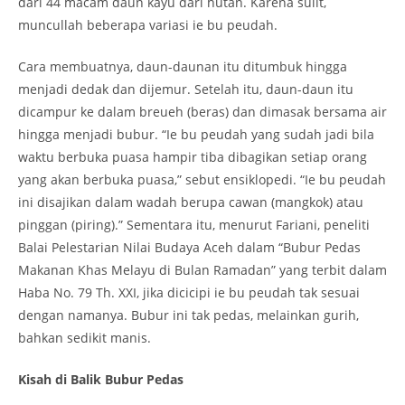
dari 44 macam daun kayu dari hutan. Karena sulit,
muncullah beberapa variasi ie bu peudah.
Cara membuatnya, daun-daunan itu ditumbuk hingga
menjadi dedak dan dijemur. Setelah itu, daun-daun itu
dicampur ke dalam breueh (beras) dan dimasak bersama air
hingga menjadi bubur. “Ie bu peudah yang sudah jadi bila
waktu berbuka puasa hampir tiba dibagikan setiap orang
yang akan berbuka puasa,” sebut ensiklopedi. “Ie bu peudah
ini disajikan dalam wadah berupa cawan (mangkok) atau
pinggan (piring).” Sementara itu, menurut Fariani, peneliti
Balai Pelestarian Nilai Budaya Aceh dalam “Bubur Pedas
Makanan Khas Melayu di Bulan Ramadan” yang terbit dalam
Haba No. 79 Th. XXI, jika dicicipi ie bu peudah tak sesuai
dengan namanya. Bubur ini tak pedas, melainkan gurih,
bahkan sedikit manis.
Kisah di Balik Bubur Pedas